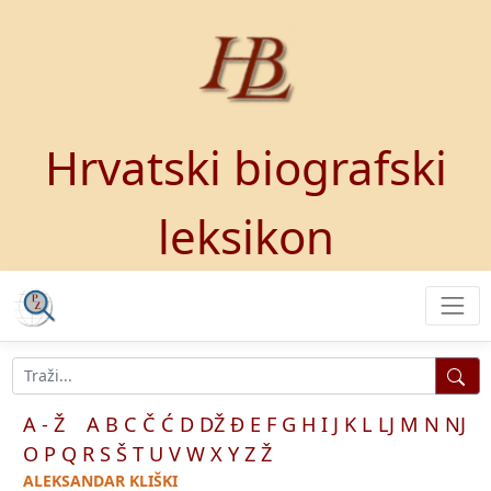
Hrvatski biografski
leksikon
A - Ž
A
B
C
Č
Ć
D
DŽ
Đ
E
F
G
H
I
J
K
L
LJ
M
N
NJ
O
P
Q
R
S
Š
T
U
V
W
X
Y
Z
Ž
ALEKSANDAR KLIŠKI