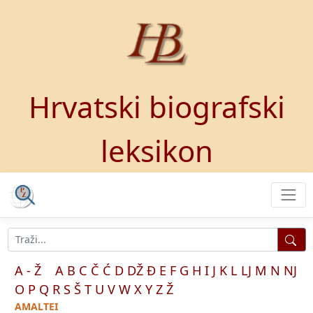
Hrvatski biografski
leksikon
A - Ž
A
B
C
Č
Ć
D
DŽ
Đ
E
F
G
H
I
J
K
L
LJ
M
N
NJ
O
P
Q
R
S
Š
T
U
V
W
X
Y
Z
Ž
AMALTEI