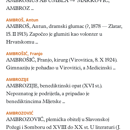
AMBROSIUS AB UMBLA → MARKOVIĆ,
AMBROZ ...
AMBROŠ, Antun
AMBROŠ, Antun, dramski glumac (?, 1878 — Zlatar,
15. II 1913). Započeo je glumiti kao volonter u
Hrvatskomu ...
AMBROŠIĆ, Franjo
AMBROŠIĆ, Franjo, kirurg (Virovitica, 8. X 1924).
Gimnaziju je pohađao u Virovitici, a Medicinski ...
AMBROZIJE
AMBROZIJE, benediktinski opat (XVI st.).
Nepoznatog je podrijetla, a pripadao je
benediktincima Mljetske ...
AMBROZOVIĆ
AMBROZOVIĆ, plemićka obitelj u Slavonskoj
Požegi i Somboru od XVIII do XX st. U literaturi (J.