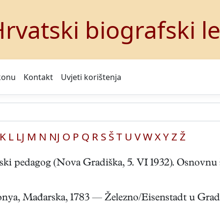
rvatski biografski l
konu
Kontakt
Uvjeti korištenja
K
L
LJ
M
N
NJ
O
P
Q
R
S
Š
T
U
V
W
X
Y
Z
Ž
ki pedagog (Nova Gradiška, 5. VI 1932). Osnovnu šk
ya, Mađarska, 1783 — Železno/Eisenstadt u Gradišću