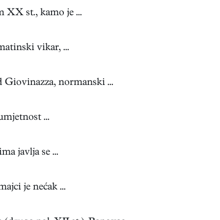
XX st., kamo je ...
tinski vikar, ...
Giovinazza, normanski ...
mjetnost ...
 javlja se ...
jci je nećak ...