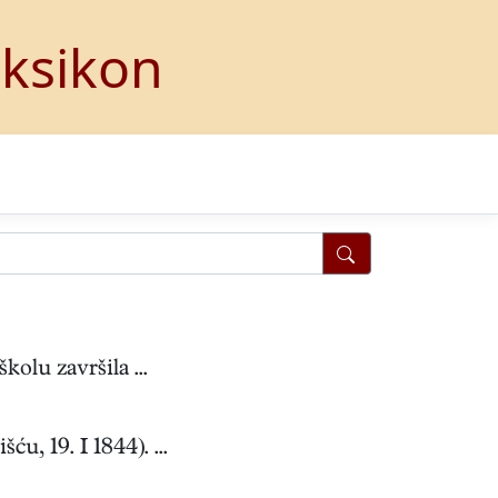
eksikon
olu završila ...
, 19. I 1844). ...