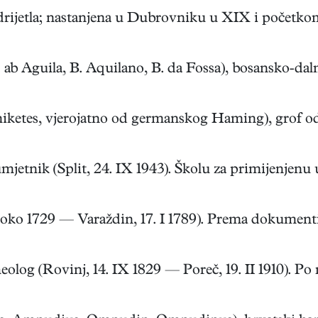
jetla; nastanjena u Dubrovniku u XIX i početkom 
b Aguila, B. Aquilano, B. da Fossa), bosansko-dalma
ketes, vjerojatno od germanskog Haming), grof od 
mjetnik (Split, 24. IX 1943). Školu za primijenjenu u
oko 1729 — Varaždin, 17. I 1789). Prema dokumentima
g (Rovinj, 14. IX 1829 — Poreč, 19. II 1910). Po ma