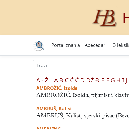
H
Portal znanja
Abecedarij
O leksi
A - Ž
A
B
C
Č
Ć
D
DŽ
Đ
E
F
G
H
I
J
AMBROŽIĆ, Izolda
AMBROŽIĆ, Izolda, pijanist i klavirs
AMBRUŠ, Kalist
AMBRUŠ, Kalist, vjerski pisac (Bezon