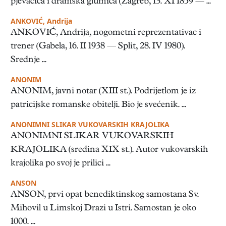
pjevačica i dramska glumica (Zagreb, 13. XI 1859 — ...
ANKOVIĆ, Andrija
ANKOVIĆ, Andrija, nogometni reprezentativac i
trener (Gabela, 16. II 1938 — Split, 28. IV 1980).
Srednje ...
ANONIM
ANONIM, javni notar (XIII st.). Podrijetlom je iz
patricijske romanske obitelji. Bio je svećenik. ...
ANONIMNI SLIKAR VUKOVARSKIH KRAJOLIKA
ANONIMNI SLIKAR VUKOVARSKIH
KRAJOLIKA (sredina XIX st.). Autor vukovarskih
krajolika po svoj je prilici ...
ANSON
ANSON, prvi opat benediktinskog samostana Sv.
Mihovil u Limskoj Drazi u Istri. Samostan je oko
1000. ...