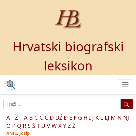
Hrvatski biografski
leksikon
A - Ž
A
B
C
Č
Ć
D
DŽ
Đ
E
F
G
H
I
J
K
L
LJ
M
N
NJ
O
P
Q
R
S
Š
T
U
V
W
X
Y
Z
Ž
ANIĆ, Josip