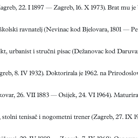
reb, 22. I 1897 — Zagreb, 16. X 1973). Brat mu je b
olski ravnatelj (Nevinac kod Bjelovara, 1801 — Petri
 urbanist i stručni pisac (Dežanovac kod Daruvara,
, 8. IV 1932). Doktorirala je 1962. na Prirodosl
, 26. VII 1883 — Osijek, 24. VI 1964). Maturirao j
i tenisač i nogometni trener (Zagreb, 27. IX 1915)