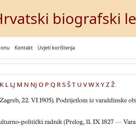
rvatski biografski l
konu
Kontakt
Uvjeti korištenja
K
L
LJ
M
N
NJ
O
P
Q
R
S
Š
T
U
V
W
X
Y
Z
Ž
reb, 22. VI 1905). Podrijetlom iz varaždinske obite
-politički radnik (Prelog, 11. IX 1827 — Varaždin