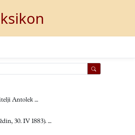
eksikon
lji Antolek ...
, 30. IV 1883). ...