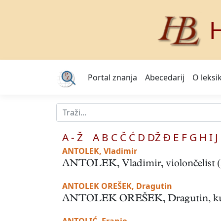
H
Portal znanja
Abecedarij
O leksi
A - Ž
A
B
C
Č
Ć
D
DŽ
Đ
E
F
G
H
I
J
ANTOLEK, Vladimir
ANTOLEK, Vladimir, violončelist (Zag
ANTOLEK OREŠEK, Dragutin
ANTOLEK OREŠEK, Dragutin, kulturno