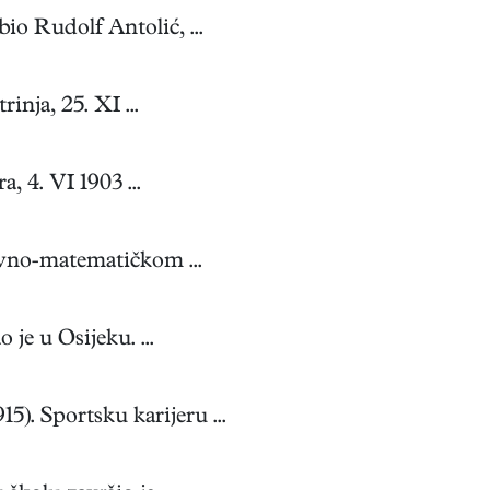
io Rudolf Antolić, ...
nja, 25. XI ...
 4. VI 1903 ...
ovno-matematičkom ...
e u Osijeku. ...
. Sportsku karijeru ...