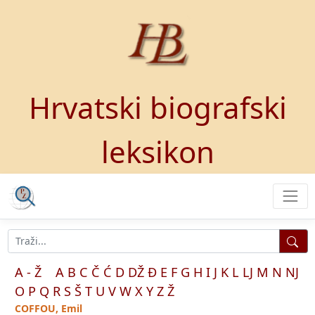
Hrvatski biografski
leksikon
A - Ž
A
B
C
Č
Ć
D
DŽ
Đ
E
F
G
H
I
J
K
L
LJ
M
N
NJ
O
P
Q
R
S
Š
T
U
V
W
X
Y
Z
Ž
COFFOU, Emil