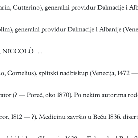
 Cutterino), generalni providur Dalmacije i Albani
, generalni providur Dalmacije i Albanije (Venecija
 NICCOLÒ ...
Cornelius), splitski nadbiskup (Venecija, 1472 — R
tor (? — Poreč, oko 1870). Po nekim autorima rodom
 1812 — ?). Medicinu završio u Beču 1836. diserta