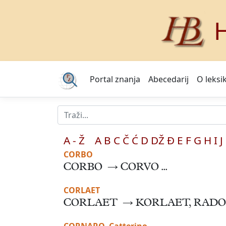
H
Portal znanja
Abecedarij
O leksi
A - Ž
A
B
C
Č
Ć
D
DŽ
Đ
E
F
G
H
I
J
CORBO
CORBO → CORVO ...
CORLAET
CORLAET → KORLAET, RADOJE