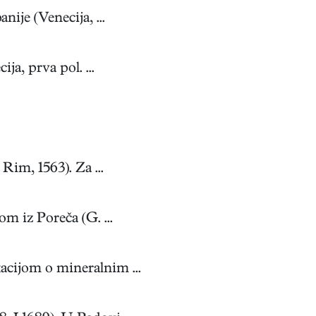
je (Venecija, ...
, prva pol. ...
im, 1563). Za ...
 iz Poreča (G. ...
cijom o mineralnim ...