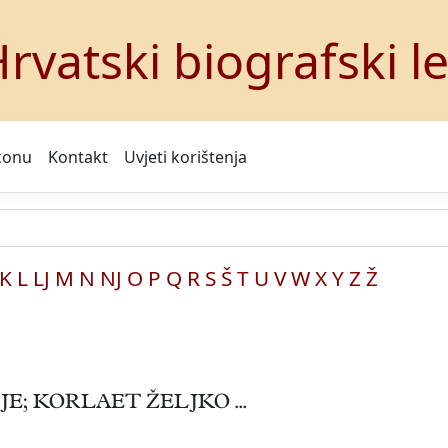
rvatski biografski l
konu
Kontakt
Uvjeti korištenja
K
L
LJ
M
N
NJ
O
P
Q
R
S
Š
T
U
V
W
X
Y
Z
Ž
; KORLAET ŽELJKO ...