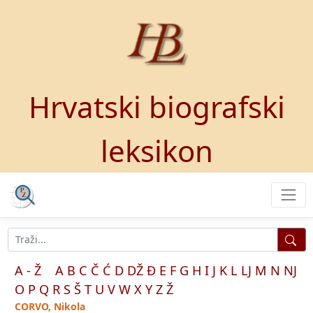
Hrvatski biografski
leksikon
A - Ž
A
B
C
Č
Ć
D
DŽ
Đ
E
F
G
H
I
J
K
L
LJ
M
N
NJ
O
P
Q
R
S
Š
T
U
V
W
X
Y
Z
Ž
CORVO, Nikola