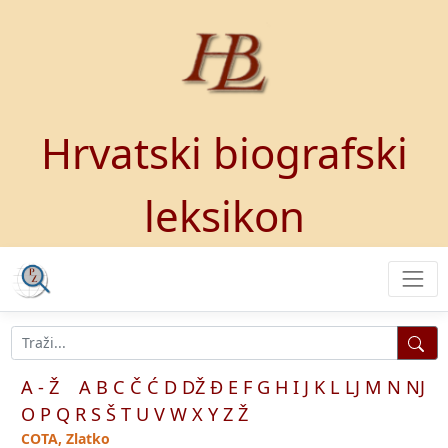
Hrvatski biografski
leksikon
A - Ž
A
B
C
Č
Ć
D
DŽ
Đ
E
F
G
H
I
J
K
L
LJ
M
N
NJ
O
P
Q
R
S
Š
T
U
V
W
X
Y
Z
Ž
COTA, Zlatko