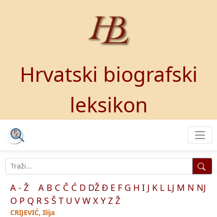
Hrvatski biografski
leksikon
A - Ž
A
B
C
Č
Ć
D
DŽ
Đ
E
F
G
H
I
J
K
L
LJ
M
N
NJ
O
P
Q
R
S
Š
T
U
V
W
X
Y
Z
Ž
CRIJEVIĆ, Ilija