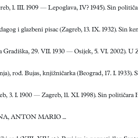
1. III. 1909 — Lepoglava, IV? 1945). Sin političara
g i glazbeni pisac (Zagreb, 13. IX. 1932). Sin kemi
diška, 29. VII. 1930 — Osijek, 5. VI. 2002). U Zagr
rođ. Bujas, knjižničarka (Beograd, 17. I. 1933). Su
 I. 1900 — Zagreb, 11. XI. 1998). Sin političara Iva
NA, ANTON MARIO ...