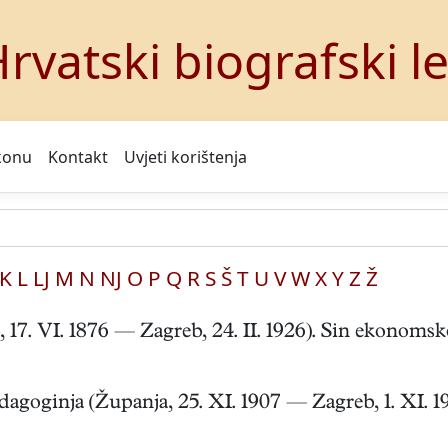
rvatski biografski l
konu
Kontakt
Uvjeti korištenja
K
L
LJ
M
N
NJ
O
P
Q
R
S
Š
T
U
V
W
X
Y
Z
Ž
7. VI. 1876 — Zagreb, 24. II. 1926). Sin ekonomskog
goginja (Županja, 25. XI. 1907 — Zagreb, 1. XI. 1987