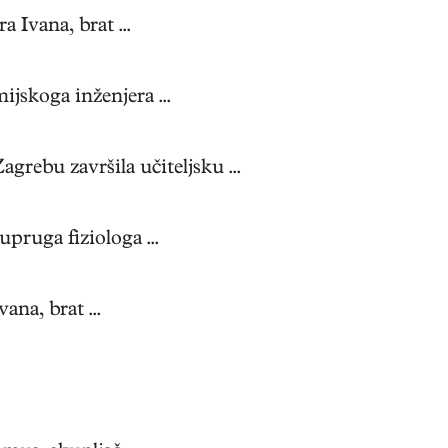
 Ivana, brat ...
jskoga inženjera ...
ebu završila učiteljsku ...
pruga fiziologa ...
na, brat ...