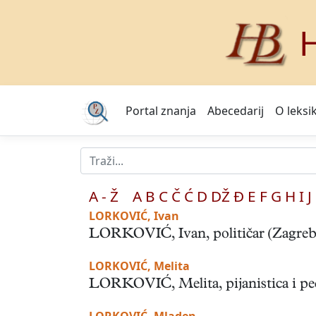
H
Portal znanja
Abecedarij
O leksi
A - Ž
A
B
C
Č
Ć
D
DŽ
Đ
E
F
G
H
I
J
LORKOVIĆ, Ivan
LORKOVIĆ, Ivan, političar (Zagreb, 1
LORKOVIĆ, Melita
LORKOVIĆ, Melita, pijanistica i peda