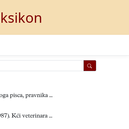
eksikon
a pisca, pravnika ...
). Kći veterinara ...