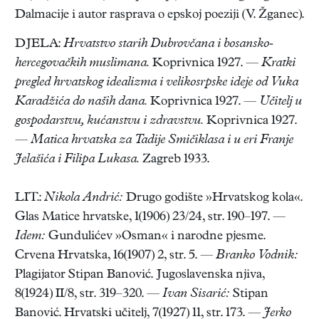
Dalmacije i autor rasprava o epskoj poeziji (V. Žganec).
DJELA:
Hrvatstvo starih Dubrovčana i bosansko-
hercegovačkih muslimana.
Koprivnica 1927. —
Kratki
pregled hrvatskog idealizma i velikosrpske ideje od Vuka
Karadžića do naših dana.
Koprivnica 1927. —
Učitelj u
gospodarstvu, kućanstvu i zdravstvu.
Koprivnica 1927.
—
Matica hrvatska za Tadije Smičiklasa i u eri Franje
Jelašića i Filipa Lukasa.
Zagreb 1933.
LIT.:
Nikola Andrić:
Drugo godište »Hrvatskog kola«.
Glas Matice hrvatske, 1(1906) 23/24, str. 190–197. —
Idem:
Gundulićev »Osman« i narodne pjesme.
Crvena Hrvatska, 16(1907) 2, str. 5. —
Branko Vodnik:
Plagijator Stipan Banović. Jugoslavenska njiva,
8(1924) II/8, str. 319–320. —
Ivan Sisarić:
Stipan
Banović. Hrvatski učitelj, 7(1927) 11, str. 173. —
Jerko