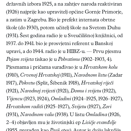
državnih izbora 1925, a na zahtjev naroda reaktiviran
(1926) najprije kao upravitelj općine Gornje Primorje,
a zatim u Zagrebu. Bio je prefekt internata obrtne
škole (do 1930), potom učitelj škole na Svetom Duhu
(1931). Šest godina radio je u Sveučilišnoj knjižnici, od
1937. do 1941. bio je prosvjetni referent u Banskoj
upravi, a do 1944. radio je u HIBZ-u. — Prvu pjesmu
Pojam svijeta
tiskao je u
Pobratimu
(1902–1903, 4).
Pjesmama i pričama surađivao je u
Hrvatskom kolu
(1910),
Crvenoj Hrvatskoj
(1911),
Narodnom listu
(Zadar
1917),
Pokretu
(Split, Šibenik 1918),
Hrvatskoj riječi
(1921),
Narodnoj svijesti
(1921),
Domu i svijetu
(1922),
Vijencu
(1923, 1924),
Omladini
(1924–1925, 1926–1927),
Hrvatskom radiši
(1925–1927),
Svijetu
(1927),
Zori
(1931),
Narodnom valu
(1938). U listu
Omladina
(1926,
2–4) objavljen mu je životinjski ep
Lisičje evanđelje
(1955. prerađen kao
Pasji epos
). Autor je dviju lakrdija