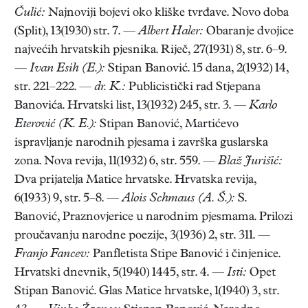
Čulić:
Najnoviji bojevi oko kliške tvrđave. Novo doba
(Split), 13(1930) str. 7. —
Albert Haler:
Obaranje dvojice
najvećih hrvatskih pjesnika. Riječ, 27(1931) 8, str. 6–9.
—
Ivan Esih (E.):
Stipan Banović. 15 dana, 2(1932) 14,
str. 221–222. —
dr. K.:
Publicistički rad Stjepana
Banovića. Hrvatski list, 13(1932) 245, str. 3. —
Karlo
Eterović (K. E.):
Stipan Banović, Martićevo
ispravljanje narodnih pjesama i završka guslarska
zona. Nova revija, 11(1932) 6, str. 559. —
Blaž Jurišić:
Dva prijatelja Matice hrvatske. Hrvatska revija,
6(1933) 9, str. 5–8. —
Alois Schmaus (A. Š.):
S.
Banović, Praznovjerice u narodnim pjesmama. Prilozi
proučavanju narodne poezije, 3(1936) 2, str. 311. —
Franjo Fancev:
Panfletista Stipe Banović i činjenice.
Hrvatski dnevnik, 5(1940) 1445, str. 4. —
Isti:
Opet
Stipan Banović. Glas Matice hrvatske, 1(1940) 3, str.