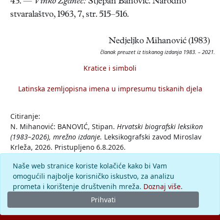
43. —
Vinko Žganec:
Stjepan Banović. Narodno
stvaralaštvo, 1963, 7, str. 515–516.
Nedjeljko Mihanović (1983)
članak preuzet iz tiskanog izdanja 1983. – 2021.
Kratice i simboli
Latinska zemljopisna imena u impresumu tiskanih djela
Citiranje:
N. Mihanović: BANOVIĆ, Stipan.
Hrvatski biografski leksikon
(1983–2026), mrežno izdanje.
Leksikografski zavod Miroslav
Krleža, 2026. Pristupljeno 6.8.2026.
<https://hbl.lzmk.hr/clanak/1242>.
Naše web stranice koriste kolačiće kako bi Vam
omogućili najbolje korisničko iskustvo, za analizu
Komentar
prometa i korištenje društvenih mreža.
Doznaj više.
Prihvati
© 2026.
Leksikografski zavod
Miroslav Krleža