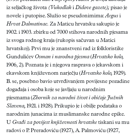
iz seljačkog života
(Vukodlak
i
Didove gazete);
pisao je
novele i putopise. Služio se pseudonimima:
Argus
i
Hrvat Dalmatinac.
Za Maticu hrvatsku sakupio je
1902. i 1903. zbirku od 7000 stihova narodnih pjesama
iz svoga rodnog kraja (rukopis sačuvan u Matici
hrvatskoj). Prvi mu je znanstveni rad iz folkloristike
Gundulićev
Osman i narodna pjesma
(
Hrvatsko kolo,
1906, 2). Poznata je i njegova rasprava o jekavskom i
ekavskom književnom narječju (
Hrvatsko kolo,
1929).
B. se, posebno bavio utvrđivanjem povijesne pozadine
događaja i osoba koje se javljaju u narodnim
pjesmama (
Zbornik za narodni život i običaje Južnih
Slavena,
1921. i 1928). Prikupio je i obilje podataka o
narodnim junacima iz muslimanske narodne epike.
U
Građi za povijest književnosti hrvatske
tiskani su mu
radovi o P. Preradoviću (1927), A. Palmoviću (1927,