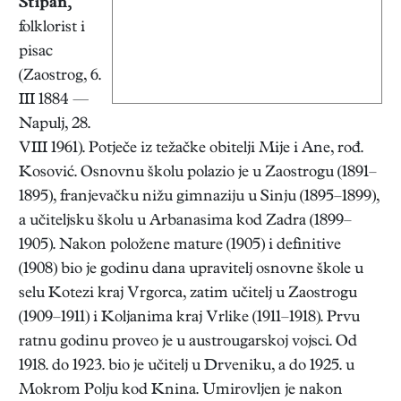
Stipan
,
folklorist i
pisac
(Zaostrog, 6.
III 1884 —
Napulj, 28.
VIII 1961). Potječe iz težačke obitelji Mije i Ane, rođ.
Kosović. Osnovnu školu polazio je u Zaostrogu (1891–
1895), franjevačku nižu gimnaziju u Sinju (1895–1899),
a učiteljsku školu u Arbanasima kod Zadra (1899–
1905). Nakon položene mature (1905) i definitive
(1908) bio je godinu dana upravitelj osnovne škole u
selu Kotezi kraj Vrgorca, zatim učitelj u Zaostrogu
(1909–1911) i Koljanima kraj Vrlike (1911–1918). Prvu
ratnu godinu proveo je u austrougarskoj vojsci. Od
1918. do 1923. bio je učitelj u Drveniku, a do 1925. u
Mokrom Polju kod Knina. Umirovljen je nakon