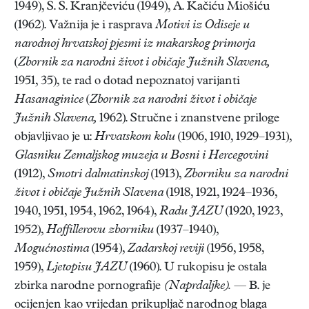
1949), S. S. Kranjčeviću (1949), A. Kačiću Miošiću
(1962). Važnija je i rasprava
Motivi iz Odiseje u
narodnoj hrvatskoj pjesmi iz makarskog primorja
(
Zbornik za narodni život i običaje Južnih Slavena,
1951, 35), te rad o dotad nepoznatoj varijanti
Hasanaginice
(
Zbornik za narodni život i običaje
Južnih Slavena,
1962). Stručne i znanstvene priloge
objavljivao je u:
Hrvatskom kolu
(1906, 1910, 1929–1931),
Glasniku Zemaljskog muzeja u Bosni i Hercegovini
(1912),
Smotri dalmatinskoj
(1913),
Zborniku za narodni
život i običaje Južnih Slavena
(1918, 1921, 1924–1936,
1940, 1951, 1954, 1962, 1964),
Radu JAZU
(1920, 1923,
1952),
Hoffillerovu zborniku
(1937–1940),
Mogućnostima
(1954),
Zadarskoj reviji
(1956, 1958,
1959),
Ljetopisu JAZU
(1960). U rukopisu je ostala
zbirka narodne pornografije
(Naprdaljke).
— B. je
ocijenjen kao vrijedan prikupljač narodnog blaga