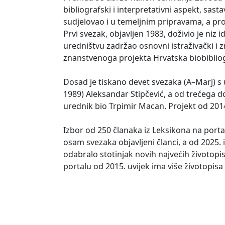
bibliografski i interpretativni aspekt, sas
sudjelovao i u temeljnim pripravama, a proj
Prvi svezak, objavljen 1983, doživio je niz
uredništvu zadržao osnovni istraživački i zn
znanstvenoga projekta Hrvatska biobibliog
Dosad je tiskano devet svezaka (A–Marj) s 
1989) Aleksandar Stipčević, a od trećega d
urednik bio Trpimir Macan. Projekt od 2014.
Izbor od 250 članaka iz Leksikona na port
osam svezaka objavljeni članci, a od 2025. 
odabralo stotinjak novih najvećih životopis
portalu od 2015. uvijek ima više životopisa