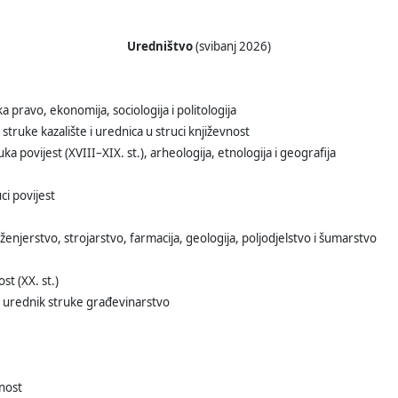
Uredništvo
(svibanj 2026)
 pravo, ekonomija, sociologija i politologija
truke kazalište i urednica u struci književnost
a povijest (XVIII–XIX. st.), arheologija, etnologija i geografija
ci povijest
ženjerstvo, strojarstvo, farmacija, geologija, poljodjelstvo i šumarstvo
st (XX. st.)
i urednik struke građevinarstvo
vnost