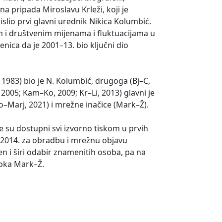
na pripada Miroslavu Krleži, koji je
islio prvi glavni urednik Nikica Kolumbić.
kim i društvenim mijenama i fluktuacijama u
enica da je 2001–13. bio ključni dio
1983) bio je N. Kolumbić, drugoga (Bj–C,
2005; Kam–Ko, 2009; Kr–Li, 2013) glavni je
Lo–Marj, 2021) i mrežne inačice (Mark–Ž).
 su dostupni svi izvorno tiskom u prvih
je 2014. za obradbu i mrežnu objavu
en i širi odabir znamenitih osoba, pa na
bloka Mark–Ž.