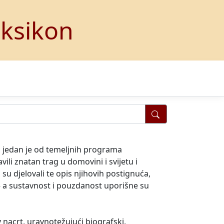
eksikon
n jedan je od temeljnih programa
li znatan trag u domovini i svijetu i
su djelovali te opis njihovih postignuća,
t – a sustavnost i pouzdanost uporišne su
nacrt, uravnotežujući biografski,