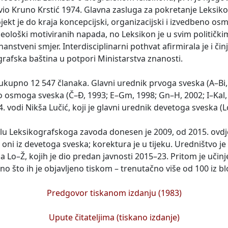
tavio Kruno Krstić 1974. Glavna zasluga za pokretanje Leksiko
ekt je do kraja koncepcijski, organizacijski i izvedbeno osm
 ideološki motiviranih napada, no Leksikon je u svim politič
anstveni smjer. Interdisciplinarni pothvat afirmirala je i činj
rafska baština u potpori Ministarstva znanosti.
ukupno 12 547 članaka. Glavni urednik prvoga sveska (A–Bi, 
o osmoga sveska (Č–Đ, 1993; E–Gm, 1998; Gn–H, 2002; I–Kal, 
 vodi Nikša Lučić, koji je glavni urednik devetoga sveska (
alu Leksikografskoga zavoda donesen je 2009, od 2015. ovdje
i oni iz devetoga sveska; korektura je u tijeku. Uredništvo 
a Lo–Ž, kojih je dio predan javnosti 2015–23. Pritom je učinj
 no što ih je objavljeno tiskom – trenutačno više od 100 iz 
Predgovor tiskanom izdanju (1983)
Upute čitateljima (tiskano izdanje)