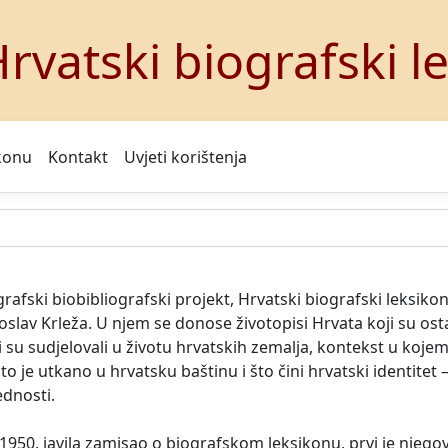
rvatski biografski l
konu
Kontakt
Uvjeti korištenja
afski biobibliografski projekt, Hrvatski biografski leksiko
av Krleža. U njem se donose životopisi Hrvata koji su ostavi
su sudjelovali u životu hrvatskih zemalja, kontekst u kojem 
to je utkano u hrvatsku baštinu i što čini hrvatski identite
ednosti.
50. javila zamisao o biografskom leksikonu, prvi je njegov 