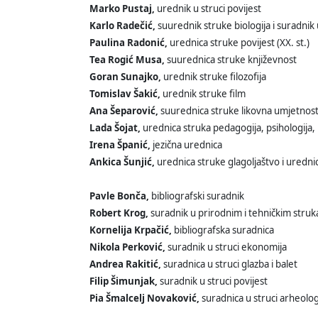
Marko Pustaj,
urednik u struci povijest
Karlo Radečić,
suurednik struke biologija i suradnik
Paulina Radonić,
urednica struke povijest (XX. st.)
Tea Rogić Musa,
suurednica struke književnost
Goran Sunajko,
urednik struke filozofija
Tomislav Šakić,
urednik struke film
Ana Šeparović,
suurednica struke likovna umjetnost i
Lada Šojat,
urednica struka pedagogija, psihologija,
Irena Španić,
jezična urednica
Ankica Šunjić,
urednica struke glagoljaštvo i urednic
Pavle Bonča,
bibliografski suradnik
Robert Krog,
suradnik u prirodnim i tehničkim stru
Kornelija Krpačić,
bibliografska suradnica
Nikola Perković,
suradnik u struci ekonomija
Andrea Rakitić,
suradnica u struci glazba i balet
Filip Šimunjak,
suradnik u struci povijest
Pia Šmalcelj Novaković,
suradnica u struci arheolog