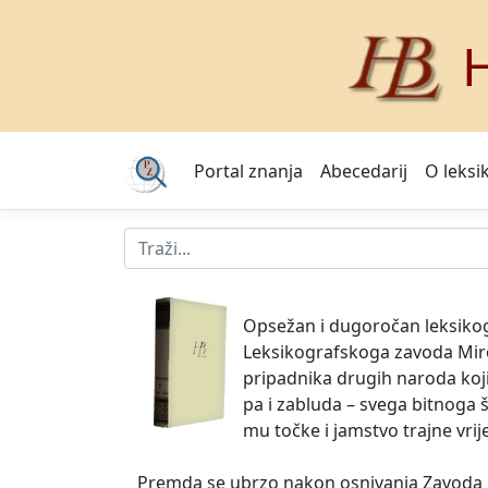
H
Portal znanja
Abecedarij
O leksi
Opsežan i dugoročan leksikogr
Leksikografskoga zavoda Mirosl
pripadnika drugih naroda koji 
pa i zabluda – svega bitnoga š
mu točke i jamstvo trajne vrij
Premda se ubrzo nakon osnivanja Zavoda 19