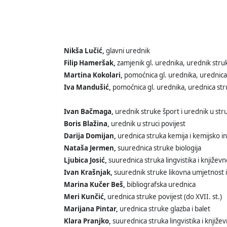
Nikša Lučić,
glavni urednik
Filip Hameršak,
zamjenik gl. urednika, urednik struka
Martina Kokolari,
pomoćnica gl. urednika, urednica s
Iva Mandušić,
pomoćnica gl. urednika, urednica struk
Ivan Bačmaga,
urednik struke šport i urednik u stru
Boris Blažina,
urednik u struci povijest
Darija Domijan,
urednica struka kemija i kemijsko in
Nataša Jermen,
suurednica struke biologija
Ljubica Josić,
suurednica struka lingvistika i književno
Ivan Krašnjak,
suurednik struke likovna umjetnost 
Marina Kučer Beš,
bibliografska urednica
Meri Kunčić,
urednica struke povijest (do XVII. st.)
Marijana Pintar,
urednica struke glazba i balet
Klara Pranjko,
suurednica struka lingvistika i knjiže