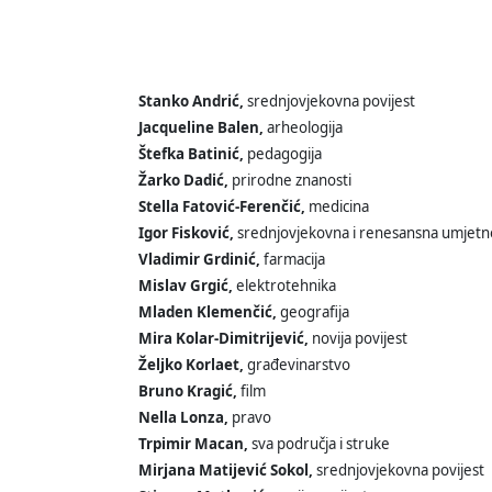
Stanko Andrić,
srednjovjekovna povijest
Jacqueline Balen,
arheologija
Štefka Batinić,
pedagogija
Žarko Dadić,
prirodne znanosti
Stella Fatović-Ferenčić,
medicina
Igor Fisković,
srednjovjekovna i renesansna umjetn
Vladimir Grdinić,
farmacija
Mislav Grgić,
elektrotehnika
Mladen Klemenčić,
geografija
Mira Kolar-Dimitrijević,
novija povijest
Željko Korlaet,
građevinarstvo
Bruno Kragić,
film
Nella Lonza,
pravo
Trpimir Macan,
sva područja i struke
Mirjana Matijević Sokol,
srednjovjekovna povijest