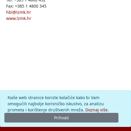
Fax: +385 1 4800 345
hbl@lzmk.hr
www.lzmk.hr
Naše web stranice koriste kolačiće kako bi Vam
omogućili najbolje korisničko iskustvo, za analizu
prometa i korištenje društvenih mreža.
Doznaj više.
Prihvati
© 2026.
Leksikografski zavod
Miroslav Krleža