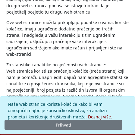
drugih web-stranica ponaša se istovjetno kao da je
posjetitelj posjetio tu drugu web-stranicu.
Ove web-stranice možda prikupljaju podatke o vama, koriste
kolačiće, imaju ugrađeno dodatno praćenje od trećih
strana, i nadgledaju vašu interakciju s tim ugrađenim
sadržajem, uključujući praćenje vaše interakcije s
ugrađenim sadržajem ako imate račun i prijavljeni ste na
web-stranici.
Za statistike i analitike posjećenosti web stranice:
Web stranica koristi za praćenje kolačiće (treće strane) koji
nam je pomažu unaprijediti dajući nam agregatne statistike
i analitike o posjećenosti korisnika, koji dijelovi stranice su
najposjećeniji, broj posjeta iz različitih izvora ili organskim
pretraživanjem (primjerice, Google Search). Kolačići treće
strane koje koristi web stranica ne identificiraju vas osobno i
Naše web stranice koriste kolačiće kako bi Vam
potpuno su anonimni.
omogućili najbolje korisničko iskustvo, za analizu
prometa i korištenje društvenih mreža.
Doznaj više.
Prihvati
© 2026.
Leksikografski zavod
Miroslav Krleža