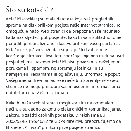
Što su kolačići?
Kolačići (cookies) su male datoteke koje Vaš preglednik
sprema na disk prilikom posjete naše Internet stranice. To
omogućuje našoj web stranici da prepozna Vaše računalo
kada nas sljedeći put posjetite, kako bi vam sukladno tome
ponudili personalizirano iskustvo prilikom vašeg surfanja.
Kolačići isključivo služe da osiguraju što kvalitetnije
korištenje stranice i kvalitetu sadržaja koje ona nudi na uvid
posjetiteljima. Također kolačići nisu povezani s neželjenim
porukama ili spamom, ne spremaju lozinku i nisu
namijenjeni reklamama ili oglašavanju. Informacije poput
Vašeg imena ili e-mail adrese neće biti spremljene – web
stranice ne mogu pristupiti vašim osobnim informacijama i
datotekama na Vašem računalu.
Kako bi našu web stranicu mogli koristiti na optimalan
način, a sukladno Zakonu o elektroničkim komunikacijama,
Zakonu o zaštiti osobnih podataka, Direktivama EU
2002/58/EZ i 95/46/EZ te GDPR direktivi, preporučujemo da
kliknete „Prihvati“ prilikom prve posjete stranici.