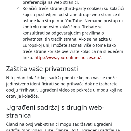
preferencija na web stranici.
Kolačići treće strane (third-party cookies) su kolačići
koji su postavljeni od strane druge web stranice ili
usluge kao što je npr. YouTube. Nemamo pristup ni
kontrolu nad ovim kolačićima. Trebate se
konzultirati sa odgovarajućim pravilima o
privatnosti tih trećih strana. Ako se nalazite u
Europskoj uniji možete saznati više o tome kako
treće strane koriste ove vrste kolačića na sljedećem
linku:
http://www.youronlinechoices.eu/
.
Zaštita vaše privatnosti
Niti jedan kolačić koji sadrži podatke kojima vas se može
jedinstveno identificirati se ne prihvaća dok ne izaberete
opciju “Prihvati”. Ugrađeni video se pokreće u modu koji ne
ostavlja kolačiće.
Ugrađeni sadržaj s drugih web-
stranica
Članci na ovoj web-stranici mogu sadržavati ugrađeni
sadržaj (npr. video, slike, članke, itd.). Ugrađeni sadržaj sa