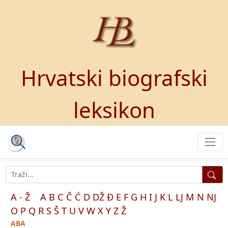
Hrvatski biografski
leksikon
A - Ž
A
B
C
Č
Ć
D
DŽ
Đ
E
F
G
H
I
J
K
L
LJ
M
N
NJ
O
P
Q
R
S
Š
T
U
V
W
X
Y
Z
Ž
ABA