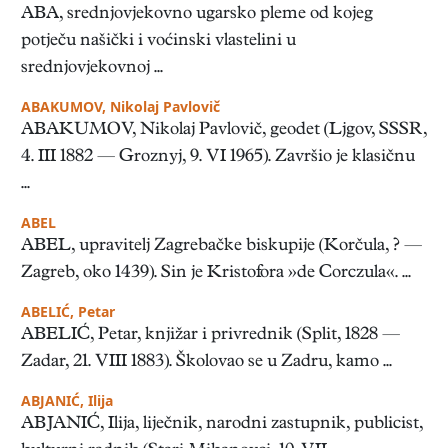
ABA, srednjovjekovno ugarsko pleme od kojeg
potječu našički i voćinski vlastelini u
srednjovjekovnoj ...
ABAKUMOV, Nikolaj Pavlovič
ABAKUMOV, Nikolaj Pavlovič, geodet (Ljgov, SSSR,
4. III 1882 — Groznyj, 9. VI 1965). Završio je klasičnu
...
ABEL
ABEL, upravitelj Zagrebačke biskupije (Korčula, ? —
Zagreb, oko 1439). Sin je Kristofora »de Corczula«. ...
ABELIĆ, Petar
ABELIĆ, Petar, knjižar i privrednik (Split, 1828 —
Zadar, 21. VIII 1883). Školovao se u Zadru, kamo ...
ABJANIĆ, Ilija
ABJANIĆ, Ilija, liječnik, narodni zastupnik, publicist,