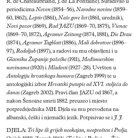
R. de Chateaubriand, J. de La Fontaine). Surađivao u
periodicima
Neven
(1854–56),
Narodne novine
(1859–
60, 1862),
Leptir
(1861),
Naše gore list
(1861, urednik),
Novi pozor
(1869),
Rad JAZU
(1869–70, 1875),
Vienac
(1869–70, 1872),
Agramer Zeitung
(1874, 1881),
Die Drau
(1874),
Agramer Tagblatt
(1886),
Mali dobrotvor
(1896–
97),
Rodoljub
(1897), a radovi su mu objavljeni i u
Glasniku Županije požeške
(1911),
Međimurskim
novinama
(1920) i
Mladosti
(1927–28). Uvršten u
Antologiju hrvatskoga humora
(Zagreb 1999) te u
antologijski izbor
Hrvatski putopis od XVI. stoljeća do
danas
(Zagreb 2002). Pravi član JAZU od 1867, a
nakon Šenoine smrti 1882. preuzeo i mjesto
potpredsjednika MH. Djela su mu prevođena na
albanski, češki i njemački jezik. Potpisivao se i
J. J.
DJELA:
Tri lipe ili grijeh neokajan, neoprošten i Prelja.