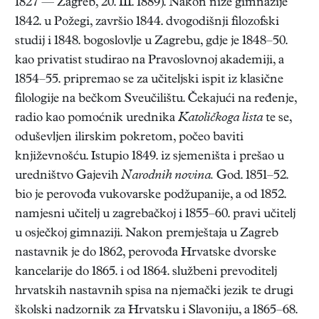
1827 — Zagreb, 20. III. 1889). Nakon niže gimnazije
1842. u Požegi, završio 1844. dvogodišnji filozofski
studij i 1848. bogoslovlje u Zagrebu, gdje je 1848–50.
kao privatist studirao na Pravoslovnoj akademiji, a
1854–55. pripremao se za učiteljski ispit iz klasične
filologije na bečkom Sveučilištu. Čekajući na ređenje,
radio kao pomoćnik urednika
Katoličkoga lista
te se,
oduševljen ilirskim pokretom, počeo baviti
književnošću. Istupio 1849. iz sjemeništa i prešao u
uredništvo Gajevih
Narodnih novina.
God. 1851–52.
bio je perovođa vukovarske podžupanije, a od 1852.
namjesni učitelj u zagrebačkoj i 1855–60. pravi učitelj
u osječkoj gimnaziji. Nakon premještaja u Zagreb
nastavnik je do 1862, perovođa Hrvatske dvorske
kancelarije do 1865. i od 1864. službeni prevoditelj
hrvatskih nastavnih spisa na njemački jezik te drugi
školski nadzornik za Hrvatsku i Slavoniju, a 1865–68.