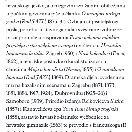
hrvatskoga jezika, a o njegovim izražajnim obilježjima
u pučkim govorima piše u članku
O metafori našega
jezika
(
Rad JAZU,
1875, 31). Ozbiljnost pisateljskoga
posla, potrebu sustavnoga rada i svestrane izobrazbe
pisca promiče u raspravama
Pismo nekomu mladom
prijatelju o spisateljskom zvanju
(uvršteno u
Hrvatsku
književnu kritiku.
Zagreb 1950) i
Naši kalendari
(
Pozor,
1862), a teorijske postavke o kazalištu iznosi u
člancima
Moja o kazalištu
(
Neven,
1855) i
O narodnom
komusu
(
Rad JAZU,
1869). Dramska djela izvođena su
mu na kazališnim scenama u Zagrebu (1871, 1873,
1881, 1886, 1917, 1924), Dubrovniku (1925–26) i
Samoboru (1939). Priredio izdanja Relkovićeva
Satira
(1857) i Kanavelićeva epa
Sveti Ivan biskup trogirski
(1858), sastavio hrvatsko-latinske vježbenice za
hrvatske gimnazije (1863) te prevodio s francuskoga (F.