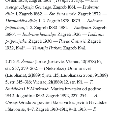
Osijek 1858, Zagreb 1861²
(Tri lipe i Prelja).
—
Žiće
svetoga Alojzija Gonzage.
Zagreb 1861. —
Izabrana
djela,
1. Zagreb 1862. —
Što žena može.
Zagreb 1872. —
Dramatička djela,
1–2. Zagreb 1878–1879. —
Sabrane
pripoviesti,
1–2. Zagreb 1880–1881. —
Smiljana.
Zagreb
1886². —
Izabrane komedije.
Zagreb 1926. —
Izabrane
pripovijetke.
Zagreb 1930. —
Pavao Čuturić.
Zagreb
1932, 1941². —
Timotija Patkov.
Zagreb 1941.
LIT.:
A. Šenoa:
Janko Jurković. Vienac, 10(1878) 16,
str. 257, 259–262. — (Nekrolozi): Dom in svet
(Ljubljana), 2(1889) 5, str. 115; Ljubljanski zvon, 9(1889)
5, str. 315–316; Vienac, 21(1889) 12, str. 191. —
T.
Smičiklas
i
F. Marković:
Matica hrvatska od godine
1842. do godine 1892. Zagreb 1892, 227–254. —
A.
Cuvaj:
Građa za povijest školstva kraljevinâ Hrvatske
i Slavonije, 4–7. Zagreb 1910–1911; 9–11. 1913. —
P.