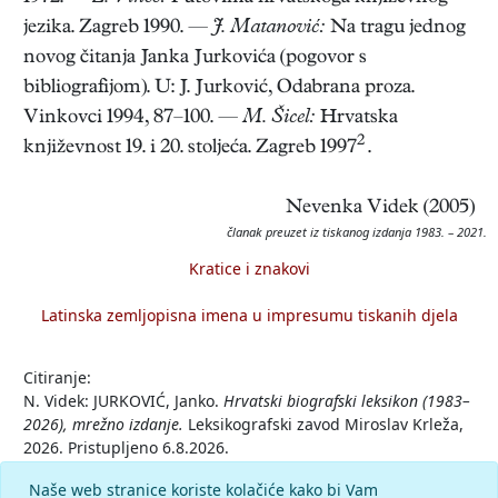
jezika. Zagreb 1990. —
J. Matanović:
Na tragu jednog
novog čitanja Janka Jurkovića (pogovor s
bibliografijom). U: J. Jurković, Odabrana proza.
Vinkovci 1994, 87–100. —
M. Šicel:
Hrvatska
2
književnost 19. i 20. stoljeća. Zagreb 1997
.
Nevenka Videk (2005)
članak preuzet iz tiskanog izdanja 1983. – 2021.
Kratice i znakovi
Latinska zemljopisna imena u impresumu tiskanih djela
Citiranje:
N. Videk: JURKOVIĆ, Janko.
Hrvatski biografski leksikon (1983–
2026), mrežno izdanje.
Leksikografski zavod Miroslav Krleža,
2026. Pristupljeno 6.8.2026.
<https://hbl.lzmk.hr/clanak/161>.
Naše web stranice koriste kolačiće kako bi Vam