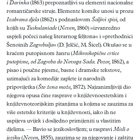
i Darinka
(1863) prepoznatljivi su elementi nacionalne
romantičarske struje. Elemente komike unosi u prozu
Izabrana djela
(1862) s podnaslovom
Šaljivi spisi,
od
kojih su
Tuskulaniade
(
Neven,
1860) »izvanredno
uspjeli počeci našeg literarnog feljtona« i »prethodnici
Šenoinih
Zagrebulja
« (D. Jelčić, M. Šicel). Okušao se u
kraćem putopisnom žanru (
Mikroskopične crtice
putopisne, od Zagreba do Novoga Sada. Pozor,
1862), a
pisao i poučne pjesme, basne i dramske tekstove,
uzimajući za komedije zaplete iz narodnih
pripovijetka (
Što žena može,
1872). Najzanimljiviji dio
njegova opusa čine rasprave o književnoestetskim i
književnoteorijskim pitanjima u kojima se zauzima za
više estetske kriterije u književnosti, iako ih ne
uspijeva uvijek i dosljedno primijeniti u vlastitim
djelima. — Bavio se jezikoslovljem; u raspravi
Misli o
jeziku
(
Neven,
1855), zauzima se za njegovanje i zaštitu