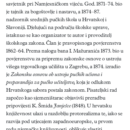
savjetnik pri Namjesničkom vijeću. God. 1871–74. bio
je tajnik za bogoštovlje i nastavu, a 1874–87.
nadzornik srednjih pučkih škola u Hrvatskoj i
Slavoniji. Djelujući na području školske uprave,
istaknuo se kao organizator te autor i provoditelj
školskoga zakona. Član je pravopisnoga povjerenstva
1862–64. Prema nalogu bana I. Mažuranića 1873. bio u
povjerenstvu za pripremu zakonske osnove o ustroju
višega trgovačkoga učilišta u Zagrebu, a 1874. izradio
je
Zakonsku osnovu ob ustroju pučkih učiona i
preparandija za pučko učiteljstvo,
koja je odlukom
Hrvatskoga sabora postala zakonom. Pisateljski rad
započeo kao sjemeništarac objavivši preradbu
pripovijesti K. Šmida
Janješce
(1848). U hrvatsku
književnost ulazi u razdoblju protorealizma te, iako se
razvija pod utjecajem zapadnoeuropske, u prvom
redu njemačke književnosti, oblikuje vlastiti