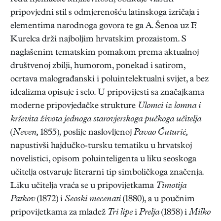
pripovjedni stil s odmjerenošću latinskoga izričaja i
elementima narodnoga govora te ga A. Šenoa uz F.
Kurelca drži najboljim hrvatskim prozaistom. S
naglašenim tematskim pomakom prema aktualnoj
društvenoj zbilji, humorom, ponekad i satirom,
ocrtava malograđanski i poluintelektualni svijet, a bez
idealizma opisuje i selo. U pripovijesti sa značajkama
moderne pripovjedačke strukture
Ulomci iz lomna i
krševita života jednoga starovjerskoga pučkoga učitelja
(
Neven,
1855), poslije naslovljenoj
Pavao Čuturić,
napustivši hajdučko-tursku tematiku u hrvatskoj
novelistici, opisom poluinteligenta u liku seoskoga
učitelja ostvaruje literarni tip simboličkoga značenja.
Liku učitelja vraća se u pripovijetkama
Timotija
Patkov
(1872) i
Seoski mecenati
(1880), a u poučnim
pripovijetkama za mladež
Tri lipe
i
Prelja
(1858) i
Milko