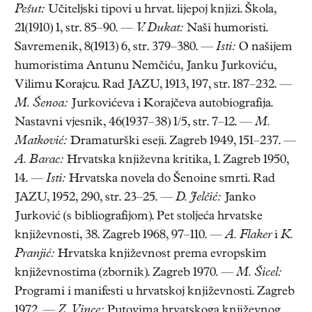
Pešut:
Učiteljski tipovi u hrvat. lijepoj knjizi. Škola,
21(1910) 1, str. 85–90. —
V. Dukat:
Naši humoristi.
Savremenik, 8(1913) 6, str. 379–380. —
Isti:
O našijem
humoristima Antunu Nemčiću, Janku Jurkoviću,
Vilimu Korajcu. Rad JAZU, 1913, 197, str. 187–232. —
M. Šenoa:
Jurkovićeva i Korajčeva autobiografija.
Nastavni vjesnik, 46(1937–38) 1/5, str. 7–12. —
M.
Matković:
Dramaturški eseji. Zagreb 1949, 151–237. —
A. Barac:
Hrvatska književna kritika, 1. Zagreb 1950,
14. —
Isti:
Hrvatska novela do Šenoine smrti. Rad
JAZU, 1952, 290, str. 23–25. —
D. Jelčić:
Janko
Jurković (s bibliografijom). Pet stoljeća hrvatske
književnosti, 38. Zagreb 1968, 97–110. —
A. Flaker
i
K.
Pranjić:
Hrvatska književnost prema evropskim
književnostima (zbornik). Zagreb 1970. —
M. Šicel:
Programi i manifesti u hrvatskoj književnosti. Zagreb
1972. —
Z. Vince:
Putovima hrvatskoga književnog