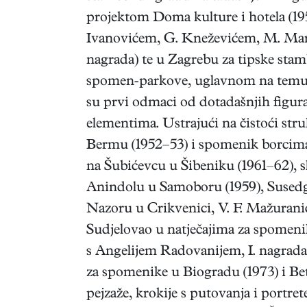
projektom Doma kulture i hotela (1950
Ivanovićem, G. Kneževićem, M. Mareti
nagrada) te u Zagrebu za tipske stam
spomen-parkove, uglavnom na temu II
su prvi odmaci od dotadašnjih figura
elementima. Ustrajući na čistoći stru
Bermu (1952–53) i spomenik borcima 
na Šubićevcu u Šibeniku (1961–62), s
Anindolu u Samoboru (1959), Susedgr
Nazoru u Crikvenici, V. F. Mažuran
Sudjelovao u natječajima za spomenik
s Angelijem Radovanijem, I. nagrada)
za spomenike u Biogradu (1973) i Be
pejzaže, krokije s putovanja i portre