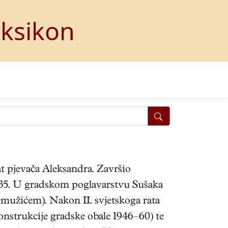
eksikon
rat pjevača Aleksandra. Završio
935. U gradskom poglavarstvu Sušaka
mužićem). Nakon II. svjetskoga rata
onstrukcije gradske obale 1946–60) te