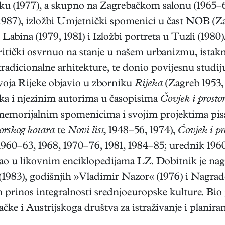
ku (1977), a skupno na Zagrebačkom salonu (1965–66
, 1987), izložbi Umjetnički spomenici u čast NOB (
abina (1979, 1981) i Izložbi portreta u Tuzli (1980)
kritički osvrnuo na stanje u našem urbanizmu, ista
radicionalne arhitekture, te donio povijesnu studiju
voja Rijeke objavio u zborniku
Rijeka
(Zagreb 1953, 
aka i njezinim autorima u časopisima
Čovjek i prosto
 memorijalnim spomenicima i svojim projektima pi
Gorskog kotara
te
Novi list,
1948–56, 1974),
Čovjek i pr
1960–63, 1968, 1970–76, 1981, 1984–85; urednik 196
ao u likovnim enciklopedijama LZ. Dobitnik je nag
(1983), godišnjih »Vladimir Nazor« (1976) i Nagra
prinos integralnosti srednjoeuropske kulture. Bio 
 i Austrijskoga društva za istraživanje i planiran