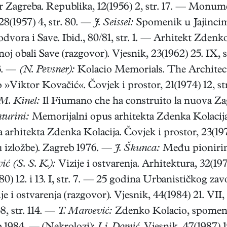
 Zagreba. Republika, 12(1956) 2, str. 17. — Monume
28(1957) 4, str. 80. —
J. Seissel:
Spomenik u Jajincima.
vora i Save. Ibid., 80/81, str. 1. — Arhitekt Zdenko 
j obali Save (razgovor). Vjesnik, 23(1962) 25. IX, s
–3. —
(N. Pevsner):
Kolacio Memorials. The Architect
»Viktor Kovačić«. Čovjek i prostor, 21(1974) 12, st
M. Kinel:
Il Fiumano che ha construito la nuova Zag
turini:
Memorijalni opus arhitekta Zdenka Kolacija. 
a arhitekta Zdenka Kolacija. Čovjek i prostor, 23(19
 izložbe). Zagreb 1976. —
J. Škunca:
Među pionirima
ć (S. S. K.):
Vizije i ostvarenja. Arhitektura, 32(19
980) 12. i 13. I, str. 7. — 25 godina Urbanističkog z
ije i ostvarenja (razgovor). Vjesnik, 44(1984) 21. VII,
8, str. 114. —
T. Maroević:
Zdenko Kolacio, spomenic