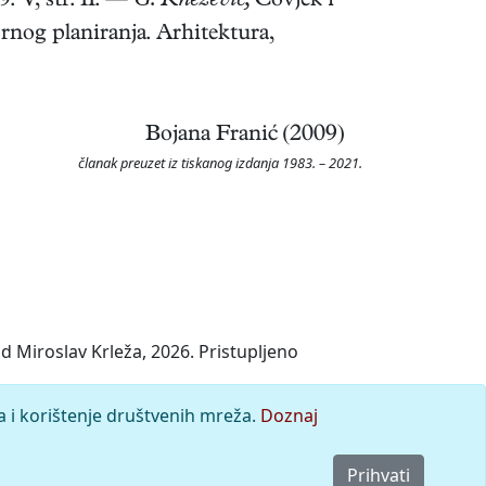
. V, str. 11.
—
G. Knežević,
Čovjek i
rnog planiranja. Arhitektura,
Bojana Franić (2009)
članak preuzet iz tiskanog izdanja 1983. – 2021.
d Miroslav Krleža, 2026. Pristupljeno
a i korištenje društvenih mreža.
Doznaj
Prihvati