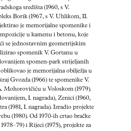
adskoga središta (1960, s V.
eks Borik (1967, s V. Uhlikom, II.
ojektirao je memorijalne spomenike i
ompozicije u kamenu i betonu, koje
žeći se jednostavnim geometrijskim
realizirao spomenik V. Gortanu u
dovanijem spomen-park strijeljanih
oblikovao je memorijalna obilježja u
kraj Gvozda (1966) te spomenike V.
A. Mohorovičiću u Voloskom (1979).
ovanijem, I. nagrada), Zenici (1960,
 (1981, I. nagrada). Izradio projekte
ebu (1980). Od 1970-ih crtao bračke
1978–79) i Rijeci (1975), projekte za