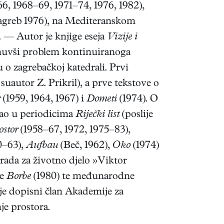
, 1968–69, 1971–74, 1976, 1982),
Zagreb 1976), na Mediteranskom
. — Autor je knjige eseja
Vizije i
knuvši problem kontinuiranoga
 o zagrebačkoj katedrali. Prvi
suautor Z. Prikril), a prve tekstove o
r
(1959, 1964, 1967) i
Dometi
(1974). O
sao u periodicima
Riječki list
(poslije
ostor
(1958–67, 1972, 1975–83),
0–63),
Aufbau
(Beč, 1962),
Oko
(1974)
rada za životno djelo »Viktor
de
Borbe
(1980) te međunarodne
je dopisni član Akademije za
je prostora.