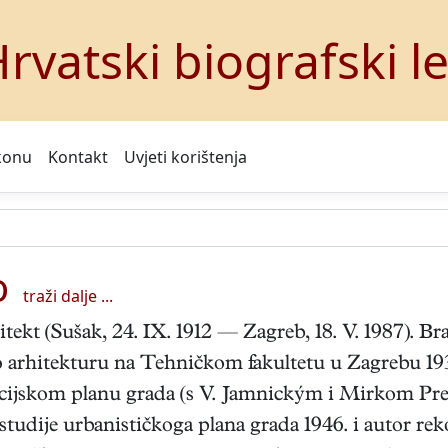
rvatski biografski l
konu
Kontakt
Uvjeti korištenja
o
traži dalje ...
itekt (Sušak, 24. IX. 1912 — Zagreb, 18. V. 1987). B
o arhitekturu na Tehničkom fakultetu u Zagrebu 1
cijskom planu grada (s V. Jamnickým i Mirkom Pre
studije urbanističkoga plana grada 1946. i autor rek