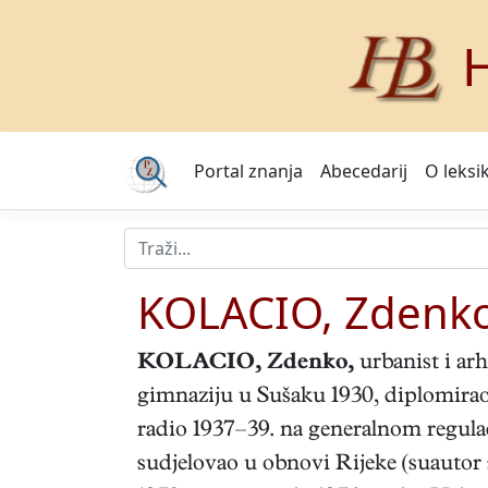
H
Portal znanja
Abecedarij
O leksi
KOLACIO, Zdenk
KOLACIO, Zdenko
,
urbanist i arh
gimnaziju u Sušaku 1930, diplomira
radio 1937–39. na generalnom regula
sudjelovao u obnovi Rijeke (suautor 