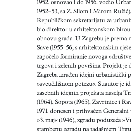
1952. osnovao i do 1956. vodio Urban
1952–53, sa Z. Silom i Mirom Ružić)
Republičkom sekretarijatu za urbani
bio direktor u arhitektonskom birou
obnovu grada. U Zagrebu je prema nj
Save (1955
–
56, s arhitektonskim rje
započelo formiranje novoga »društve
trgova i zelenih površina. Projekt j
Zagreba izrađen idejni urbanistički 
»sveučilišnom potezu«. Suautor je id
zasebnih idejnih projekata naselja Tr
(1964), Sopota (1965), Zavrtnice i R
1971. donesen i prihvaćen Generalni u
»3. maj« (1946), zgradu poduzeća »Vul
stambenu zgradu na tadašnjem Trgu Ma