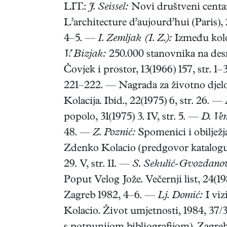
LIT.:
J. Seissel:
Novi društveni centar
L’architecture d’aujourd’hui (Paris), 
4–5. —
I. Zemljak (I. Z.):
Između kolod
V. Bizjak:
250.000 stanovnika na desno
Čovjek i prostor, 13(1966) 157, str. 1
221–222. — Nagrada za životno djelo 
Kolacija. Ibid., 22(1975) 6, str. 26. —
popolo, 31(1975) 3. IV, str. 5. —
D. Ven
48. —
Z. Poznić:
Spomenici i obilježj
Zdenko Kolacio (predgovor katalogu
29. V, str. 11. —
S. Sekulić-Gvozdanovi
Poput Velog Jože. Večernji list, 24(1
Zagreb 1982, 4–6. —
Lj. Domić:
I viz
Kolacio. Život umjetnosti, 1984, 37/3