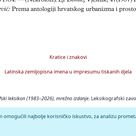
b 1984. — (Nekrolozi):
Lj. Domić,
Vjesnik, 47(1987) 19
vić:
Prema antologiji hrvatskog urbanizma i prosto
Kratice i znakovi
Latinska zemljopisna imena u impresumu tiskanih djela
fski leksikon (1983–2026), mrežno izdanje.
Leksikografski zavo
m omogućili najbolje korisničko iskustvo, za analizu promet