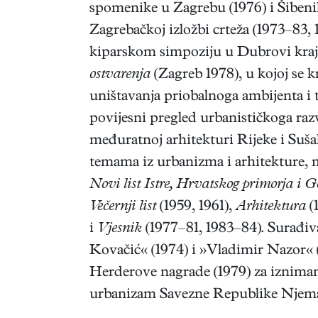
spomenike u Zagrebu (1976) i Šibeni
Zagrebačkoj izložbi crteža (1973–83
kiparskom simpoziju u Dubrovi kraj L
ostvarenja
(Zagreb 1978), u kojoj se 
uništavanja priobalnoga ambijenta i t
povijesni pregled urbanističkoga raz
međuratnoj arhitekturi Rijeke i Suš
temama iz urbanizma i arhitekture,
Novi list Istre, Hrvatskog primorja i 
Večernji list
(1959, 1961),
Arhitektura
(
i
Vjesnik
(1977–81, 1983–84). Surađiv
Kovačić« (1974) i »Vladimir Nazor« 
Herderove nagrade (1979) za izniman 
urbanizam Savezne Republike Njemačke