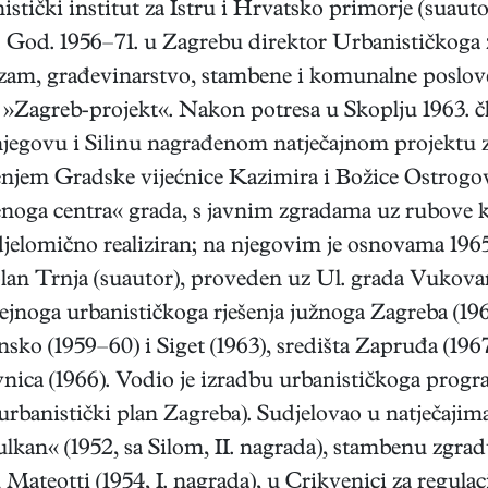
istički institut za Istru i Hrvatsko primorje (suau
. God. 1956–71. u Zagrebu direktor Urbanističkoga
zam, građevinarstvo, stambene i komunalne poslove,
 »Zagreb-projekt«. Nakon potresa u Skoplju 1963.
egovu i Silinu nagrađenom natječajnom projektu za
šenjem Gradske vijećnice Kazimira i Božice Ostrogov
noga centra« grada, s javnim zgradama uz rubove 
e djelomično realiziran; na njegovim je osnovama 1
plan Trnja (suautor), proveden uz Ul. grada Vukova
ejnoga urbanističkoga rješenja južnoga Zagreba (19
nsko (1959–60) i Siget (1963), središta Zapruđa (196
avnica (1966). Vodio je izradbu urbanističkoga prog
rbanistički plan Zagreba). Sudjelovao u natječajima 
kan« (1952, sa Silom, II. nagrada), stambenu zgradu
teotti (1954, I. nagrada), u Crikvenici za regulaci