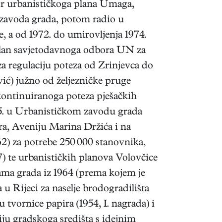
tor urbanističkoga plana Umaga,
 zavoda grada, potom radio u
 a od 1972. do umirovljenja 1974.
 član savjetodavnoga odbora UN za
 regulaciju poteza od Zrinjevca do
ić) južno od željezničke pruge
kontinuiranoga poteza pješačkih
965. u Urbanističkom zavodu grada
ra, Aveniju Marina Držića i na
62) za potrebe 250 000 stanovnika,
7) te urbanističkih planova Volovčice
rama grada iz 1964 (prema kojem je
u Rijeci za naselje brodogradilišta
 tvornice papira (1954, I. nagrada) i
ju gradskoga središta s idejnim