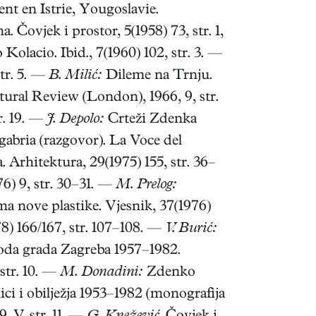
nt en Istrie, Yougoslavie.
 Čovjek i prostor, 5(1958) 73, str. 1,
Kolacio. Ibid., 7(1960) 102, str. 3. —
tr. 5. —
B. Milić:
Dileme na Trnju.
ural Review (London), 1966, 9, str.
r. 19. —
J. Depolo:
Crteži Zdenka
abria (razgovor). La Voce del
Arhitektura, 29(1975) 155, str. 36–
76) 9, str. 30–31. —
M. Prelog:
 nove plastike. Vjesnik, 37(1976)
78) 166/167, str. 107–108. —
V. Burić:
avoda grada Zagreba 1957–1982.
 str. 10. —
M. Donadini:
Zdenko
i i obilježja 1953–1982 (monografija