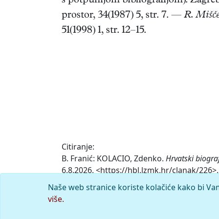
s potpunijom bibliografijom). Zagre
prostor, 34(1987) 5, str. 7. —
R. Mišče
51(1998) 1, str. 12–15.
Citiranje:
B. Franić: KOLACIO, Zdenko.
Hrvatski biogra
6.8.2026. <https://hbl.lzmk.hr/clanak/226>.
Naše web stranice koriste kolačiće kako bi Va
Komentar
više.