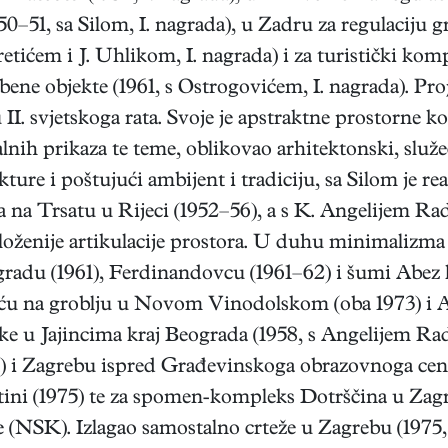
–51, sa Silom, I. nagrada), u Zadru za regulaciju gr
ćem i J. Uhlikom, I. nagrada) i za turistički kompl
bene objekte (1961, s Ostrogovićem, I. nagrada). Pr
. svjetskoga rata. Svoje je apstraktne prostorne k
lnih prikaza te teme, oblikovao arhitektonski, slu
kture i poštujući ambijent i tradiciju, sa Silom je 
na Trsatu u Rijeci (1952–56), a s K. Angelijem Ra
loženije artikulacije prostora. U duhu minimalizma 
adu (1961), Ferdinandovcu (1961–62) i šumi Abez 
iću na groblju u Novom Vinodolskom (oba 1973) i 
e u Jajincima kraj Beograda (1958, s Angelijem Rad
 i Zagrebu ispred Građevinskoga obrazovnoga centra
tini (1975) te za spomen-kompleks Dotrščina u Zagr
te (NSK). Izlagao samostalno crteže u Zagrebu (1975, 