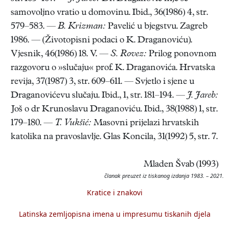
samovoljno vratio u domovinu. Ibid., 36(1986) 4, str.
579–583. —
B. Krizman:
Pavelić u bjegstvu. Zagreb
1986. — (Životopisni podaci o K. Draganoviću).
Vjesnik, 46(1986) 18. V. —
S. Rovez:
Prilog ponovnom
razgovoru o »slučaju« prof. K. Draganovića. Hrvatska
revija, 37(1987) 3, str. 609–611. — Svjetlo i sjene u
Draganovićevu slučaju. Ibid., 1, str. 181–194. —
J. Jareb:
Još o dr Krunoslavu Draganoviću. Ibid., 38(1988) 1, str.
179–180. —
T. Vukšić:
Masovni prijelazi hrvatskih
katolika na pravoslavlje. Glas Koncila, 31(1992) 5, str. 7.
Mladen Švab (1993)
članak preuzet iz tiskanog izdanja 1983. – 2021.
Kratice i znakovi
Latinska zemljopisna imena u impresumu tiskanih djela