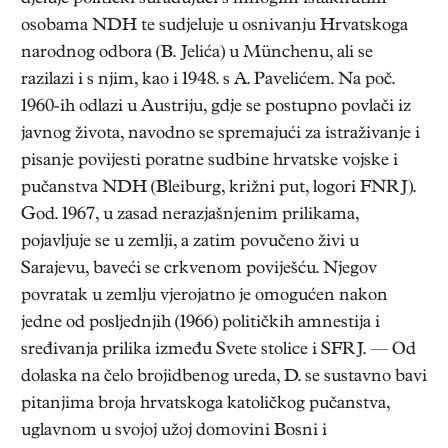
osobama NDH te sudjeluje u osnivanju Hrvatskoga
narodnog odbora (B. Jelića) u Münchenu, ali se
razilazi i s njim, kao i 1948. s A. Pavelićem. Na poč.
1960-ih odlazi u Austriju, gdje se postupno povlači iz
javnog života, navodno se spremajući za istraživanje i
pisanje povijesti poratne sudbine hrvatske vojske i
pučanstva NDH (Bleiburg, križni put, logori FNRJ).
God. 1967, u zasad nerazjašnjenim prilikama,
pojavljuje se u zemlji, a zatim povučeno živi u
Sarajevu, baveći se crkvenom poviješću. Njegov
povratak u zemlju vjerojatno je omogućen nakon
jedne od posljednjih (1966) političkih amnestija i
sređivanja prilika između Svete stolice i SFRJ. — Od
dolaska na čelo brojidbenog ureda, D. se sustavno bavi
pitanjima broja hrvatskoga katoličkog pučanstva,
uglavnom u svojoj užoj domovini Bosni i