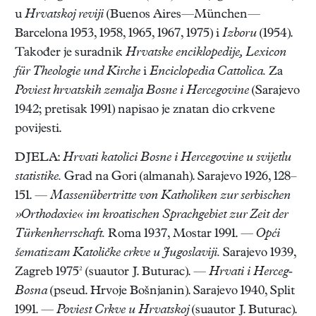
u
Hrvatskoj reviji
(Buenos Aires—München—
Barcelona 1953, 1958, 1965, 1967, 1975) i
Izboru
(1954).
Također je suradnik
Hrvatske enciklopedije, Lexicon
für Theologie und Kirche
i
Enciclopedia Cattolica.
Za
Poviest hrvatskih zemalja Bosne i Hercegovine
(Sarajevo
1942; pretisak 1991) napisao je znatan dio crkvene
povijesti.
DJELA:
Hrvati katolici Bosne i Hercegovine u svijetlu
statistike.
Grad na Gori (almanah). Sarajevo 1926, 128–
151. —
Massenübertritte von Katholiken zur serbischen
»Orthodoxie« im kroatischen Sprachgebiet zur Zeit der
Türkenherrschaft.
Roma 1937, Mostar 1991. —
Opći
šematizam Katoličke crkve u Jugoslaviji.
Sarajevo 1939,
Zagreb 1975² (suautor J. Buturac). —
Hrvati i Herceg-
Bosna
(pseud. Hrvoje Bošnjanin). Sarajevo 1940, Split
1991. —
Poviest Crkve u Hrvatskoj
(suautor J. Buturac).