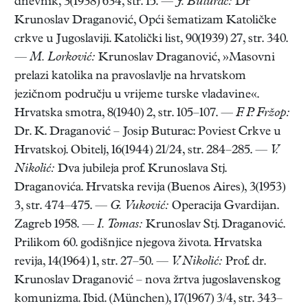
dnevnik, 3(1938) 634, str. 15. —
J. Buturac:
Dr
Krunoslav Draganović, Opći šematizam Katoličke
crkve u Jugoslaviji. Katolički list, 90(1939) 27, str. 340.
—
M. Lorković:
Krunoslav Draganović, »Masovni
prelazi katolika na pravoslavlje na hrvatskom
jezičnom području u vrijeme turske vladavine«.
Hrvatska smotra, 8(1940) 2, str. 105–107. —
F. P. Fržop:
Dr. K. Draganović – Josip Buturac: Poviest Crkve u
Hrvatskoj. Obitelj, 16(1944) 21/24, str. 284–285. —
V.
Nikolić:
Dva jubileja prof. Krunoslava Stj.
Draganovića. Hrvatska revija (Buenos Aires), 3(1953)
3, str. 474–475. —
G. Vuković:
Operacija Gvardijan.
Zagreb 1958. —
I. Tomas:
Krunoslav Stj. Draganović.
Prilikom 60. godišnjice njegova života. Hrvatska
revija, 14(1964) 1, str. 27–50. —
V. Nikolić:
Prof. dr.
Krunoslav Draganović – nova žrtva jugoslavenskog
komunizma. Ibid. (München), 17(1967) 3/4, str. 343–