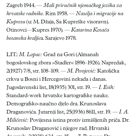
Zagreb 1944. —
Mali priručnik njemačkog jezika za
hrvatske radnike.
Rim 1958. —
Naselja i migracije na
Kupresu
(u: M. Džaja, Sa Kupreške visoravni.
Otinovci—Kupres 1970). —
Katarina Kosača
bosanska kraljic
a. Sarajevo 1978.
LIT.:
M. Lopac:
Grad na Gori (Almanah
bogoslovskog zbora »Stadler« 1896–1926). Napredak,
2(1927) 7/8, str. 108–109. —
M. Perojević:
Katolička
crkva u Bosni i Hercegovini nekada i danas.
Jugoslavenski list, 18(1935) 301, str. 19. —
I. Esih:
Standard-work hrvatske kartografske nauke.
Demografsko-naučno djelo dra. Krunoslava
Draganovića. Jutarnji list, 25(1936) 8611, str. 19. —
I. A.
Miličević:
Povijesna istina protiv izmišljenih priča. Dr.
Krunoslav Draganović i njegov rad. Hrvatski