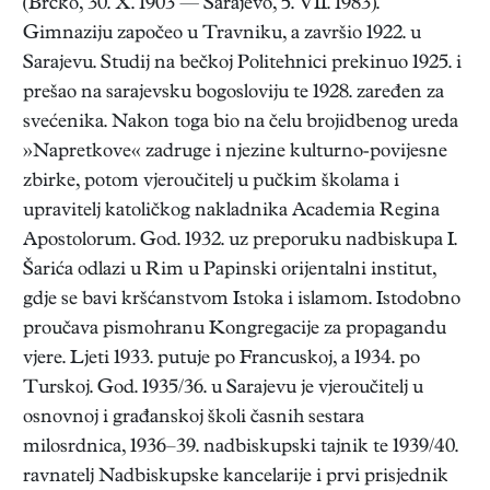
(Brčko, 30. X. 1903 — Sarajevo, 5. VII. 1983).
Gimnaziju započeo u Travniku, a završio 1922. u
Sarajevu. Studij na bečkoj Politehnici prekinuo 1925. i
prešao na sarajevsku bogosloviju te 1928. zaređen za
svećenika. Nakon toga bio na čelu brojidbenog ureda
»Napretkove« zadruge i njezine kulturno-povijesne
zbirke, potom vjeroučitelj u pučkim školama i
upravitelj katoličkog nakladnika Academia Regina
Apostolorum. God. 1932. uz preporuku nadbiskupa I.
Šarića odlazi u Rim u Papinski orijentalni institut,
gdje se bavi kršćanstvom Istoka i islamom. Istodobno
proučava pismohranu Kongregacije za propagandu
vjere. Ljeti 1933. putuje po Francuskoj, a 1934. po
Turskoj. God. 1935/36. u Sarajevu je vjeroučitelj u
osnovnoj i građanskoj školi časnih sestara
milosrdnica, 1936–39. nadbiskupski tajnik te 1939/40.
ravnatelj Nadbiskupske kancelarije i prvi prisjednik