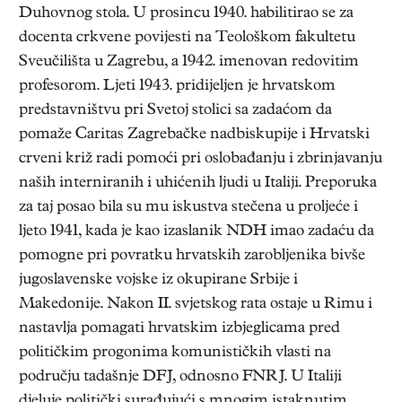
Duhovnog stola. U prosincu 1940. habilitirao se za
docenta crkvene povijesti na Teološkom fakultetu
Sveučilišta u Zagrebu, a 1942. imenovan redovitim
profesorom. Ljeti 1943. pridijeljen je hrvatskom
predstavništvu pri Svetoj stolici sa zadaćom da
pomaže Caritas Zagrebačke nadbiskupije i Hrvatski
crveni križ radi pomoći pri oslobađanju i zbrinjavanju
naših interniranih i uhićenih ljudi u Italiji. Preporuka
za taj posao bila su mu iskustva stečena u proljeće i
ljeto 1941, kada je kao izaslanik NDH imao zadaću da
pomogne pri povratku hrvatskih zarobljenika bivše
jugoslavenske vojske iz okupirane Srbije i
Makedonije. Nakon II. svjetskog rata ostaje u Rimu i
nastavlja pomagati hrvatskim izbjeglicama pred
političkim progonima komunističkih vlasti na
području tadašnje DFJ, odnosno FNRJ. U Italiji
djeluje politički surađujući s mnogim istaknutim