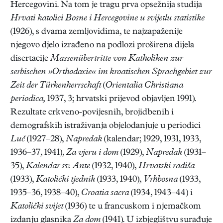
Hercegovini. Na tom je tragu prva opsežnija studija
Hrvati katolici Bosne i Hercegovine u svijetlu statistike
(1926), s dvama zemljovidima, te najzapaženije
njegovo djelo izrađeno na podlozi proširena dijela
disertacije
Massenübertritte von Katholiken zur
serbischen »Orthodoxie« im kroatischen Sprachgebiet zur
Zeit der Türkenherrschaft
(
Orientalia Christiana
periodica,
1937, 3; hrvatski prijevod objavljen 1991).
Rezultate crkveno-povijesnih, brojidbenih i
demografskih istraživanja objelodanjuje u periodici
Luč
(1927–28),
Napredak
(kalendar; 1929, 1931, 1933,
1936–37, 1941),
Za vjeru i dom
(1929),
Napredak
(1931–
35),
Kalendar sv. Ante
(1932, 1940),
Hrvatski radiša
(1933),
Katolički tjednik
(1933, 1940),
Vrhbosna
(1933,
1935–36, 1938–40),
Croatia sacra
(1934, 1943–44) i
Katolički svijet
(1936) te u francuskom i njemačkom
izdanju glasnika
Za dom
(1941). U izbjeglištvu surađuje