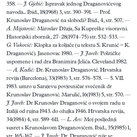
358. —
J. Gjebić:
Ispravak jednog Draganovićevog
navoda... Ibid., 18(1968) 3, str. 390–391. — Prof.
Krunoslav Draganović na slobodi? Ibid., 4, str. 507. —
A. Mijatović:
Miroslav Džaja, Sa Kupreške visoravni.
Historijski zbornik, 27–28(1974–75) str. 532–533. —
G. Vuković:
Klopka za koljače (u tekstu S. Krunić = K.
Draganović). Jasenovac 1980. —
J. Jareb:
Političke
uspomene i rad dra Branimira Jelića. Cleveland 1982.
—
A. Kadić:
Dr. Krunoslav Draganović. Hrvatska
revija (Barcelona), 33(1983) 3, str. 576–578. — 5. VII.
1983. umro u Sarajevu povjesničar svećenik dr
Krunoslav Draganović. Marulić, 16(1983) 5, str. 570. —
J. Jareb:
Dr Krunoslav Draganović o svojem radu u
Italiji od rujna 1943. do ožujka 1946. Hrvatska revija,
34(1984) 4, str. 589–611. —
L. Ars:
Moj posljednji
susret s Krunoslavom Draganovićem. Ibid., 35(1985) 1,
str. 165–167. —
J. Jareb:
Dr. Draganović nije se