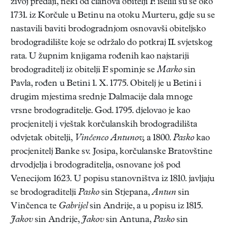
živoj predaji, neki od članova obitelji F. iselili su se oko
1731. iz Korčule u Betinu na otoku Murteru, gdje su se
nastavili baviti brodogradnjom osnovavši obiteljsko
brodogradilište koje se održalo do potkraj II. svjetskog
rata. U župnim knjigama rođenih kao najstariji
brodograditelj iz obitelji F. spominje se
Marko
sin
Pavla, rođen u Betini 1. X. 1775. Obitelj je u Betini i
drugim mjestima srednje Dalmacije dala mnoge
vrsne brodograditelje. God. 1795. djelovao je kao
procjenitelj i vještak korčulanskih brodogradilišta
odvjetak obitelji,
Vinčenco Antunov,
a 1800.
Pasko
kao
procjenitelj Banke sv. Josipa, korčulanske Bratovštine
drvodjelja i brodograditelja, osnovane još pod
Venecijom 1623. U popisu stanovništva iz 1810. javljaju
se brodograditelji
Pasko
sin Stjepana,
Antun
sin
Vinčenca te
Gabrijel
sin Andrije, a u popisu iz 1815.
Jakov
sin Andrije,
Jakov
sin Antuna,
Pasko
sin