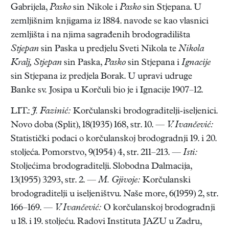
Gabrijela,
Pasko
sin Nikole i
Pasko
sin Stjepana. U
zemljišnim knjigama iz 1884. navode se kao vlasnici
zemljišta i na njima sagrađenih brodogradilišta
Stjepan
sin Paska u predjelu Sveti Nikola te
Nikola
Kralj, Stjepan
sin Paska,
Pasko
sin Stjepana i
Ignacije
sin Stjepana iz predjela Borak. U upravi udruge
Banke sv. Josipa u Korčuli bio je i Ignacije 1907–12.
LIT.:
J. Fazinić:
Korčulanski brodograditelji-iseljenici.
Novo doba (Split), 18(1935) 168, str. 10. —
V. Ivančević:
Statistički podaci o korčulanskoj brodogradnji 19. i 20.
stoljeća. Pomorstvo, 9(1954) 4, str. 211–213. —
Isti:
Stoljećima brodograditelji. Slobodna Dalmacija,
13(1955) 3293, str. 2. —
M. Gjivoje:
Korčulanski
brodograditelji u iseljeništvu. Naše more, 6(1959) 2, str.
166–169. —
V. Ivančević:
O korčulanskoj brodogradnji
u 18. i 19. stoljeću. Radovi Instituta JAZU u Zadru,