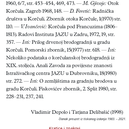
1960, 6/7, str. 453–454, 469, 473. —
M. Gjivoje:
Otok
Korčula. Zagreb 1968, 148. —
D. Foretić:
Radnička
društva u Korčuli. Zbornik otoka Korčule, 1(1970) str.
110. —
V. Ivančević:
Korčula pod Francuzima (1806–
1813). Radovi Instituta JAZU u Zadru, 1972, 19, str.
357. —
Isti:
Prilog drvenoj brodogradnji u gradu
Korčuli. Pomorski zbornik, 15(1977) str. 618. —
Isti:
Nekoliko podataka o korčulanskoj brodogradnji iz
XIX. stoljeća. Anali Zavoda za povijesne znanosti
Istraživačkog centra JAZU u Dubrovniku, 18(1980)
str. 272. —
Isti:
O zemljištima za gradnju brodova u
gradu Korčuli. Fiskovićev zbornik, 2. Split 1980, str.
228–231, 237, 241.
Vladimir Depolo i Tatjana Delibašić (1998)
članak preuzet iz tiskanog izdanja 1983. – 2021.
Kratice i znakovi