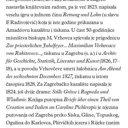
nastavlja književnim radom, pa je već 1823. napisala
veselu igru u jednom činu
Rettung und Lohn
(u slavu
F. Radivojević) koja je iste godine prikazana u
Amadéovu kazalištu i tiskana. U čast 50-godišnjice
misništva biskupa M. Vrhovca spjevala je prigodnicu
Zur priesterlichen Jubelfeyer… Maximilian Verhovacz
von Rakitovecz…,
tiskanu u Zagrebu (s. a.) i u
Archiv
für Geschichte, Statistik, Literatur und Kunst
(1826, 17–
18), a u povodu Vrhovčeve smrti žalobnicu
Am Abend
des sechzehnten Decembers 1827,
tiskanu u istom
časopisu 1828. Za Zagrebačko kazalište napisala je
1824. još dvije drame:
Stille Grösse
i
Rogneda und
Wladimir.
Knjiga putopisa
Briefe über einen Theil von
Croatien und Italien an Caroline Pichleropis
je njezina
putovanja od Zagreba preko Siska, Gline, Topuskog,
Ogulina do Karlovca, Plitvičkih jezera i Rijeke (zatim