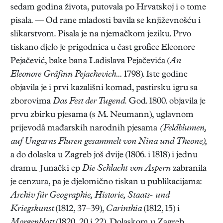
sedam godina života, putovala po Hrvatskoj i o tome
pisala. — Od rane mladosti bavila se književnošću i
slikarstvom. Pisala je na njemačkom jeziku. Prvo
tiskano djelo je prigodnica u čast grofice Eleonore
Pejačević, bake bana Ladislava Pejačevića (
An
Eleonore Gräfinn Pejachevich…
1798). Iste godine
objavila je i prvi kazališni komad, pastirsku igru sa
zborovima
Das Fest der Tugend.
God. 1800. objavila je
prvu zbirku pjesama (s M. Neumann), uglavnom
prijevodâ mađarskih narodnih pjesama
(Feldblumen,
auf Ungarns Fluren gesammelt von Nina und Theone),
a do dolaska u Zagreb još dvije (1806. i 1818) i jednu
dramu. Junački ep
Die Schlacht von Aspern
zabranila
je cenzura, pa je djelomično tiskan u publikacijama:
Archiv für Geographie, Historie, Staats- und
Kriegskunst
(1812, 37–39),
Carinthia
(1812, 15) i
Morgenblatt
(1820, 20 i 22). Dolaskom u Zagreb