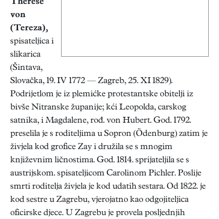
Therese
von
(Tereza),
spisateljica i
slikarica
(Šintava,
Slovačka, 19. IV 1772 — Zagreb, 25. XI 1829).
Podrijetlom je iz plemićke protestantske obitelji iz
bivše Nitranske županije; kći Leopolda, carskog
satnika, i Magdalene, rođ. von Hubert. God. 1792.
preselila je s roditeljima u Sopron (Ödenburg) zatim je
živjela kod grofice Zay i družila se s mnogim
književnim ličnostima. God. 1814. sprijateljila se s
austrijskom. spisateljicom Carolinom Pichler. Poslije
smrti roditelja živjela je kod udatih sestara. Od 1822. je
kod sestre u Zagrebu, vjerojatno kao odgojiteljica
oficirske djece. U Zagrebu je provela posljednjih