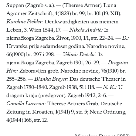
Suppan (Zagreb s. a.). — (Therese Artner). Luna
Agramer Zeitschrift, 4(1829) br. 99; br. 101 (19. XII). —
Karoline Pichler:
Denkwürdigkeiten aus meinem
Leben, 3. Wien 1844, 17. —
Nikola Andrić:
Iz
njemačkoga Zagreba. Život, 1900, I/1, str. 22–24. —
D.:
Hrvatska prije sedamdeset godina. Narodne novine,
66(1900) br. 297 i 298. —
Velimir Deželić:
Iz
njemačkoga Zagreba. Zagreb 1901, 26–29. —
Dragutin
Hirc:
Zaboravljen grob. Narodne novine, 76(1910) br.
255–256. —
Blanka Breyer:
Das deutsche Theater in
Zagreb 1780–1840. Zagreb 1938, 51 i 118. —
N. K.:
U
dragom kraju (predgovor). Zagreb 1942, 2–6. —
Camilla Lucerna:
Therese Artners Grab. Deutsche
Zeitung in Kroatien, 1(1941) 9, str. 5; Neue Ordnung,
4(1944) 168, str. 12.