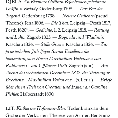
DJELA:
An Eleonore Gräfinn Pejachevich gebohrene
Gräfin v. Erdödy.
Oedenburg 1798. —
Das Fest der
Tugend.
Oedenburg 1798. —
Neuere Gedichte
(pseud.
Theone). Jena 1806. —
Die That.
Leipzig—Pesth 1817,
Pesth 1820². —
Gedichte,
1, 2. Leipzig 1818. —
Rettung
und Lohn.
Zagreb 1823. —
Rogneda und Wladimir.
Kaschau 1824. —
Stille Grösse.
Kaschau 1824. —
Zur
priesterlichen Jubelfeyer Seiner Excellenz des
hochwürdigsten Herrn Maximilian Verhovacz von
Rakitovecz… am 1. Jänner 1826.
Zagreb (s. a.). —
Am
Abend des sechzehnten Decembers 1827. der Todestag sr.
Excellenz... Maximilian Verhovacz…
(s. l. et a.). —
Briefe
über einen Theil von Croatien und Italien an Caroline
Pichler.
Halberstadt 1830.
LIT.:
Katherine Hofmann-Blei:
Todenkranz an dem
Grabe der Verklärten Therese von Artner. Bei Franz