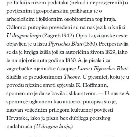
po Italiji) s nizom podataka (nekad i neprovjerenih) o
povijesnim i gospodarskim prilikama te o
arheološkim i folklornim osobitostima tog kraja.
Odlomci putopisa prevedeni su na naš jezik u knjizi
U dragom kraju
(Zagreb 1942). Opis Lujzijanske ceste
objavljen je u listu
Illyrisches Blatt
(1830). Pretpostavlja
se da je knjiga izišla još za autoričina života 1829, iako
je na njoj otisnuta godina 1830. A. je pisala i za
zagrebačke njemačke časopise
Luna
i
Illyrisches Blatt.
Služila se pseudonimom
Theone.
U pjesmici, koju je u
povodu njezine smrti spjevala K. Hoffmann,
spomenuto je da se bavila i slikarstvom. — U nas se A.
spominje uglavnom kao autorica putopisa što je,
nazvan vrijednim prilogom kulturnoj povijesti
Hrvatske, iako je pisan bez dubljega poetskog
nadahnuća
(U dragom kraju).