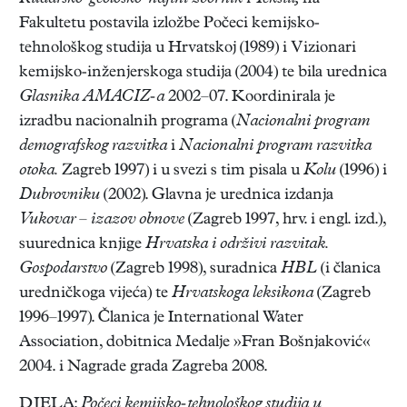
Fakultetu postavila izložbe Počeci kemijsko-
tehnološkog studija u Hrvatskoj (1989) i Vizionari
kemijsko-inženjerskoga studija (2004) te bila urednica
Glasnika
AMACIZ-a
2002–07. Koordinirala je
izradbu nacionalnih programa (
Nacionalni program
demografskog razvitka
i
Nacionalni program razvitka
otoka.
Zagreb 1997) i u svezi s tim pisala u
Kolu
(1996) i
Dubrovniku
(2002). Glavna je urednica izdanja
Vukovar – izazov obnove
(Zagreb 1997, hrv. i engl. izd.),
suurednica knjige
Hrvatska
i održivi razvitak.
Gospodarstvo
(Zagreb 1998), suradnica
HBL
(i članica
uredničkoga vijeća) te
Hrvatskoga leksikona
(Zagreb
1996–1997). Članica je International Water
Association, dobitnica Medalje »Fran Bošnjaković«
2004. i Nagrade grada Zagreba 2008.
DJELA:
Počeci kemijsko-tehnološkog studija u