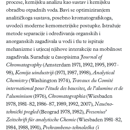
procese, kemijsku analizu kao sustav i kemijsku
obradbu otpadnih voda. Bavi se optimiziranjem
analitičkoga sustava, posebno kromatografskoga,
uvodeći moderne kemometrijske postupke. Istražuje
metode separacije i određivanja organskih i
anorganskih zagađivala u vodi i tlu te ispituje
mehanizme i utjecaj njihove interakcije na mobilnost
zagađivala. Surađuje u časopisima
Journal of
Chromatography
(Amsterdam 1971, 1992, 1995, 1997–
98),
Kemija uindustriji
(1971, 1987, 1998),
Analytical
Chemistry
(Washington 1974),
Travaux du Comité
international pour l’étude des bauxites, de l’alumine et de
l’aluminium
(1976),
Chromatographia
(Wiesbaden
1978, 1981–82, 1986–87, 1989, 1992, 2007),
Naučno-
tehnički pregled
(Beograd 1978, 1982),
Fresenius’
Zeitschrift für analytische Chemie
(Wiesbaden 1981–82,
1984, 1988, 1991),
Prehrambeno-tehnološka (i