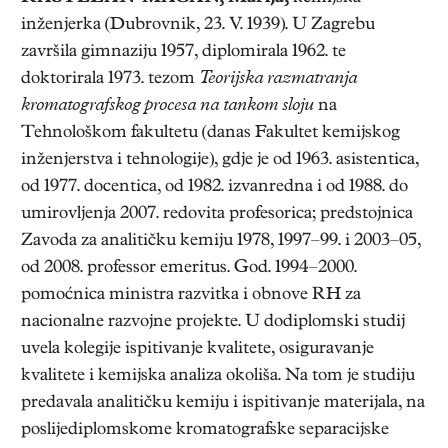
inženjerka (Dubrovnik, 23. V. 1939). U Zagrebu
završila gimnaziju 1957, diplomirala 1962. te
doktorirala 1973. tezom
Teorijska razmatranja
kromatografskog procesa na tankom sloju
na
Tehnološkom fakultetu (danas Fakultet kemijskog
inženjerstva i tehnologije), gdje je od 1963. asistentica,
od 1977. docentica, od 1982. izvanredna i od 1988. do
umirovljenja 2007. redovita profesorica; predstojnica
Zavoda za analitičku kemiju 1978, 1997–99. i 2003–05,
od 2008. professor emeritus. God. 1994–2000.
pomoćnica ministra razvitka i obnove RH za
nacionalne razvojne projekte. U dodiplomski studij
uvela kolegije ispitivanje kvalitete, osiguravanje
kvalitete i kemijska analiza okoliša. Na tom je studiju
predavala analitičku kemiju i ispitivanje materijala, na
poslijediplomskome kromatografske separacijske