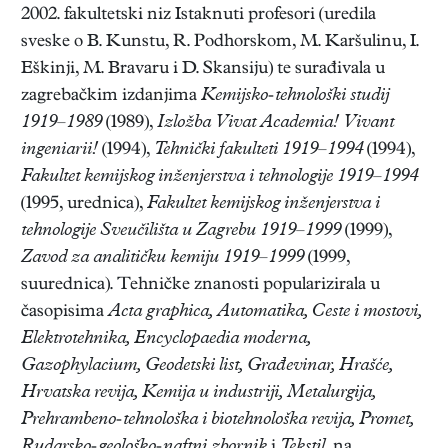
2002. fakultetski niz Istaknuti profesori (uredila
sveske o B. Kunstu, R. Podhorskom, M. Karšulinu, I.
Eškinji, M. Bravaru i D. Skansiju) te surađivala u
zagrebačkim izdanjima
Kemijsko-tehnološki studij
1919–1989
(1989),
Izložba Vivat Academia! Vivant
ingeniarii!
(1994),
Tehnički fakulteti 1919–1994
(1994),
Fakultet kemijskog inženjerstva i tehnologije 1919–1994
(1995, urednica),
Fakultet kemijskog inženjerstva i
tehnologije Sveučilišta u Zagrebu 1919–1999
(1999),
Zavod za analitičku kemiju 1919–1999
(1999,
suurednica). Tehničke znanosti popularizirala u
časopisima
Acta graphica, Automatika, Ceste i mostovi,
Elektrotehnika, Encyclopaedia moderna,
Gazophylacium, Geodetski list, Građevinar, Hrašće,
Hrvatska revija, Kemija u industriji, Metalurgija,
Prehrambeno-tehnološka i biotehnološka revija, Promet,
Rudarsko-geološko-naftni zbornik
i
Tekstil,
na