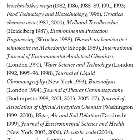
biotehnološka) revija
(1982, 1986, 1988–89, 1991, 1993;
Food Technology and Biotechnology,
1996),
Croatica
chemica acta
(1987, 2000),
Melliand Textilberichte
(Heidelberg 1987),
Environmental Protection
Engineering
(Wrocław 1988),
Glasnik na hemičarite i
tehnolozite na Makedonija
(Skoplje 1989),
International
Journal of Environmental Analytical Chemistry
(London 1990),
Water Science and Technology
(London
1992, 1995–96, 1998),
Journal of Liquid
Chromatography
(New York 1993),
Biocatalysis
(London 1994),
Journal of Planar Chromatography
(Budimpešta 1998, 2001, 2003, 2005–07),
Journal of
Association of Official Analytical Chemists
(Washington
1999–2000),
Water, Air and Soil Pollution
(Dordrecht
1999),
Journal of Environmental Science and Health
(New York 2003, 2006),
Hrvatske vode
(2004),