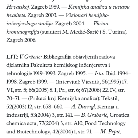
Hrvatskoj.
Zagreb 1989. —
Kemijska analiza u sustavu
kvalitete.
Zagreb 2003. —
Vizionari kemijsko-
inženjerskoga studija.
Zagreb 2004. —
Plošna
kromatografija
(suautori M. Medić-Šarić i S. Turina).
Zagreb 2006.
LIT.:
V. Gržetić:
Bibliografija objavljenih radova
djelatnika Fakulteta kemijskog inženjerstva i
tehnologije 1919–1993. Zagreb 1995. —
Ista:
Ibid. 1994–
1998. Zagreb 1999. — (Intervjui): Vjesnik, 56(1995) 17.
VI, str. 5; 66(2005) 8. I, Pr., str. 6; 67(2006) 22. IV, str.
70–71. — (Prikazi knj. Kemijska analiza): Tekstil,
52(2003) 12, str. 658–660. —
A. Dürrigl,
Kemija u
industriji, 53(2004) 3, str. 141. —
B. Grabarić,
Croatica
chemica acta, 77(2004) 3, str. A10; Food Technology
and Biotechnology, 42(2004) 1, str. 71. —
M. Prpić,