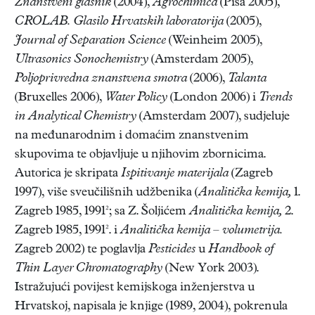
Znanstve
ni glasnik
(2004),
Agrochimica
(Pisa 2005),
CROLAB. Glasilo Hrvatskih laboratorija
(2005),
Journal of Separation Science
(Weinheim 2005),
Ultrasonics Sonochemistry
(Amsterdam 2005),
Poljoprivredna znanstvena smotra
(2006),
Talanta
(Bruxelles 2006),
Water Policy
(London 2006) i
Trends
in Analytical Chemistry
(Amsterdam 2007), sudjeluje
na međunarodnim i domaćim znanstvenim
skupovima te objavljuje u njihovim zbornicima.
Autorica je skripata
Ispitivanje materijala
(Zagreb
1997), više sveučilišnih udžbenika (
Analitička kemija,
1.
Zagreb 1985, 1991²; sa Z. Šoljićem
Analitička kemija,
2.
Zagreb 1985, 1991². i
Analitička kemija – volumetrija.
Zagreb 2002) te poglavlja
Pesticides
u
Handbook of
Thin Layer Chromatography
(New York 2003).
Istražujući povijest kemijskoga inženjerstva u
Hrvatskoj, napisala je knjige (1989, 2004), pokrenula