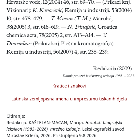
Hrvatske vode, 12(2004) 46, str. 69–70. — (Prikazi knj.
Vizionari):
K. Kovačević,
Kemija u industriji, 53(2004)
10, str. 478–479. —
T. Macan (T. M.),
Marulić,
38(2005) 3, str. 616–619. —
N. Trinajstić,
Croatica
chemica acta, 78(2005) 2, str. A13–A14. —
V.
Drevenkar:
(Prikaz knj. Plošna kromatografija).
Kemija u industriji, 56(2007) 4, str. 238–239.
Redakcija (2009)
članak preuzet iz tiskanog izdanja 1983. – 2021.
Kratice i znakovi
Latinska zemljopisna imena u impresumu tiskanih djela
Citiranje:
Redakcija: KAŠTELAN-MACAN, Marija.
Hrvatski biografski
leksikon (1983–2026), mrežno izdanje.
Leksikografski zavod
Miroslav Krleža, 2026. Pristupljeno 9.8.2026.