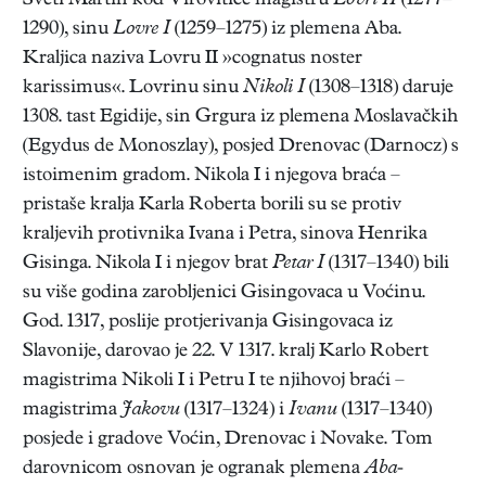
Sveti Martin kod Virovitice magistru
Lovri II
(1277–
1290), sinu
Lovre I
(1259–1275) iz plemena Aba.
Kraljica naziva Lovru II »cognatus noster
karissimus«. Lovrinu sinu
Nikoli I
(1308–1318) daruje
1308. tast Egidije, sin Grgura iz plemena Moslavačkih
(Egydus de Monoszlay), posjed Drenovac (Darnocz) s
istoimenim gradom. Nikola I i njegova braća –
pristaše kralja Karla Roberta borili su se protiv
kraljevih protivnika Ivana i Petra, sinova Henrika
Gisinga. Nikola I i njegov brat
Petar I
(1317–1340) bili
su više godina zarobljenici Gisingovaca u Voćinu.
God. 1317, poslije protjerivanja Gisingovaca iz
Slavonije, darovao je 22. V 1317. kralj Karlo Robert
magistrima Nikoli I i Petru I te njihovoj braći –
magistrima
Jakovu
(1317–1324) i
Ivanu
(1317–1340)
posjede i gradove Voćin, Drenovac i Novake. Tom
darovnicom osnovan je ogranak plemena
Aba-