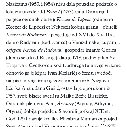
Našicama (1953. i 1954) nisu dala pouzdan podatak o
lokaciji utvrde. Od
Petra I
(1263), sina Dimitrija I,
potječe ogranak obitelji
Keczer de Lipócz
(odnosno
Keczer de Lipóczi et Nekcsei) kojega grana – obitelji
Keczer de Radovan
– posjeduje od XVI do XVIII st.
dobro Radovan (kod Ivanca) u Varaždinskoj županiji.
Stjepan Keczer de Radovan,
gospodar imanja Gorica
(danas selo kod Rasinje), dao je 1718. podići pilon Sv.
Trojstva u Cvetkovcu kod Ludbrega (u novije vrijeme
obnovio ga je kipar Ivan Kožarić) o čemu svjedoči
natpis s inicijalima njegova imena i grb. Njegova
kćerka Ana udana Gušić, ostavila je oporukom iz
1757. svoje bisere svetištu Majke Božje Bistričke.
Ogranak plemena Aba,
Atyinay
(Atynay, Athynai,
Otynai) dobija posjede u Slavoniji potkraj XIII st.
God. 1290. daruje kraljica Elizabeta Kumanka posjed