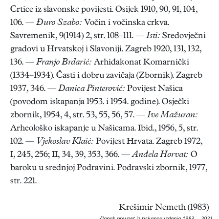
Crtice iz slavonske povijesti. Osijek 1910, 90, 91, 104,
106. —
Đuro Szabo:
Vočin i vočinska crkva.
Savremenik, 9(1914) 2, str. 108–111. —
Isti:
Sredovječni
gradovi u Hrvatskoj i Slavoniji. Zagreb 1920, 131, 132,
136. —
Franjo Brdarić:
Arhiđakonat Komarnički
(1334–1934). Časti i dobru zavičaja (Zbornik). Zagreb
1937, 346. —
Danica
Pinterović:
Povijest Našica
(povodom iskapanja 1953. i 1954. godine). Osječki
zbornik, 1954, 4, str. 53, 55, 56, 57. —
Ive Mažuran:
Arheološko iskapanje u Našicama. Ibid., 1956, 5, str.
102. —
Vjekoslav Klaić:
Povijest Hrvata. Zagreb 1972,
I, 245, 256; II, 34, 39, 353, 366. —
Anđela Horvat:
O
baroku u srednjoj Podravini. Podravski zbornik, 1977,
str. 221.
Krešimir Nemeth (1983)
članak preuzet iz tiskanog izdanja 1983. – 2021.