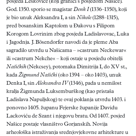
posjeda Leskovice (koji graniči s posjedom Našice).
God. 1350. sporio se magistar
Denk I
(1336–1350), koji
je bio unuk Aleksandra I, a sin
Nikole
(1288–1315),
pred bosanskim Kaptolom u Đakovu s Filipom
Korogom Lovrinim zbog posjeda Ladislavovac, Luka
i Jagodnja. J. Bösendorfer navodi da je pleme Aba
sagradilo utvrdu u Našicama – »castrum Neckewar«
ili »castrum Nekche« – koji ostaje u posjedu obitelji
Našičkih
(Nekcsey), potomaka Dimitrija I, do XV st.,
kada
Žigmund Našički
(oko 1394 – oko 1403), unuk
Denka I, sin
Aleksandra IV
(1346), pada u nemilost
kralja Žigmunda Luksemburškog (kao pristaša
Ladislava Napuljskog) te ovaj poklanja utvrdu 1403. i
ponovno 1405. županu Fejerske županije Davidu
Lackoviću de Szant i njegovu bratu. Od 1407. posjed
Našice postaje vlasništvo Gorjanskih. Novija
arheološka istraživanja srednjovjekovne arhitekture u