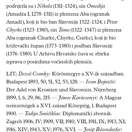
podrijetla su i
Nikola
(1311–1324), sin
Omedija
(Amadéa I, 1278–1311) iz plemena Aba (ogranak
Amadé), koji je bio ban Slavonije 1322–1324. i
Petar
Chyrke
(1323–1380), sin
Tome
(1322–1347) iz plemena
Aba (ogranak Churke, Chyrke, Csirke), koji je bio
križevački župan (1373–1380) i podban Slavonije
(1376–1380). U Arhivu Hrvatske čuva se zbirka
isprava o posjedima voćinskih plemića.
LIT.:
Dezsö Csanky:
Körösmegye a XV-ik században.
Budapest 1893, 50, 51, 52, 53, 128. —
Ivan Bojničić:
Der Adel von Kroatien und Slavonien. Nürnberg
1899, 1, 6, 29, 86, 215. —
János Karácsonyi:
A Magyar
nemzetségek a XVI. század Közepéig, 1. Budapest
1900. —
Tadija Smičiklas:
Diplomatički zbornik.
Zagreb 1906, IV; 1909, VII; 1910, VIII, 1911, IX; 1913, XI;
1916, XIV; 1943, XV; 1976, XVI. —
Josip
Bösendorfer: