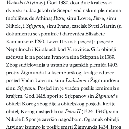
Voćinski
(Atyinay). God. 1380. dosuđuje kraljevski
dvorski sudac Jakob de Scepus voćinskim plemićima
(nobilibus de Athina)
Petru,
sinu Lovre,
Petru,
sinu
Nikole, i
Stjepanu,
sinu Ivana, zaselak Sveti Martin (u
dokumentu se spominje i darovnica Elizabete
Kumanke iz 1290. Lovri II za isti posjed) i posjede
Neptilnoch i Kiralouch kod Virovitice. Grb obitelji
sačuvan je na pečatu Ivanova sina Stjepana iz 1389.
Zbog sudjelovanja u ustanku ugarskih plemića 1403.
protiv Žigmunda Luksemburškog, kralj je oduzeo
posjed Voćin Lovrinu sinu
Ladislavu
i Žigmundovu
sinu
Stjepanu.
Posjed im je vraćen poslije izmirenja s
kraljem. God. 1418. spori se Stjepanov sin
Žigmund
s
obitelji Korog zbog dijela obiteljskog posjeda koji je
obitelj Korog naslijedila od
Petra II
(1324–1340), sina
Nikole I. Spor je završio nagodbom. Ogranak obitelji
Atyinay izumro je poslije smrti Žigmunda 1434. Istog