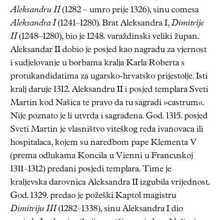
Aleksandru II
(1282 – umro prije 1326), sinu comesa
Aleksandra I
(1241–1280). Brat Aleksandra I,
Dimitrije
II
(1248–1280), bio je 1248. varaždinski veliki župan.
Aleksandar II dobio je posjed kao nagradu za vjernost
i sudjelovanje u borbama kralja Karla Roberta s
protukandidatima za ugarsko-hrvatsko prijestolje. Isti
kralj daruje 1312. Aleksandru II i posjed templara Sveti
Martin kod Našica te pravo da tu sagradi »castrum«.
Nije poznato je li utvrda i sagrađena. God. 1315. posjed
Sveti Martin je vlasništvo viteškog reda ivanovaca ili
hospitalaca, kojem su naredbom pape Klementa V
(prema odlukama Koncila u Vienni u Francuskoj
1311–1312) predani posjedi templara. Time je
kraljevska darovnica Aleksandra II izgubila vrijednost.
God. 1329. predao je požeški Kaptol magistru
Dimitriju III
(1282–1338), sinu Aleksandra I dio