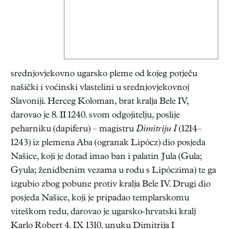
srednjovjekovno ugarsko pleme od kojeg potječu
našički i voćinski vlastelini u srednjovjekovnoj
Slavoniji. Herceg Koloman, brat kralja Bele IV,
darovao je 8. II 1240. svom odgojitelju, poslije
peharniku (dapiferu) – magistru
Dimitriju I
(1214–
1243) iz plemena Aba (ogranak Lipócz) dio posjeda
Našice, koji je dotad imao ban i palatin Jula (Gula;
Gyula; ženidbenim vezama u rodu s Lipóczima) te ga
izgubio zbog pobune protiv kralja Bele IV. Drugi dio
posjeda Našice, koji je pripadao templarskomu
viteškom redu, darovao je ugarsko-hrvatski kralj
Karlo Robert 4. IX 1310. unuku Dimitrija I