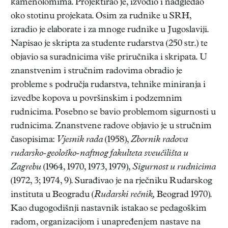
kamenolomima. Projektirao je, izvodio i nadgledao
oko stotinu projekata. Osim za rudnike u SRH,
izradio je elaborate i za mnoge rudnike u Jugoslaviji.
Napisao je skripta za studente rudarstva (250 str.) te
objavio sa suradnicima više priručnika i skripata. U
znanstvenim i stručnim radovima obradio je
probleme s područja rudarstva, tehnike miniranja i
izvedbe kopova u površinskim i podzemnim
rudnicima. Posebno se bavio problemom sigurnosti u
rudnicima. Znanstvene radove objavio je u stručnim
časopisima:
Vjesnik rada
(1958),
Zbornik radova
rudarsko-geološko-naftnog fakulteta sveučilišta u
Zagrebu
(1964, 1970, 1973, 1979),
Sigurnost u rudnicima
(1972, 3; 1974, 9). Surađivao je na rječniku Rudarskog
instituta u Beogradu (
Rudarski rečnik,
Beograd 1970).
Kao dugogodišnji nastavnik istakao se pedagoškim
radom, organizacijom i unapređenjem nastave na