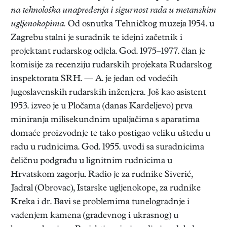
na tehnološka unapređenja i sigurnost rada u metanskim
ugljenokopima.
Od osnutka Tehničkog muzeja 1954. u
Zagrebu stalni je suradnik te idejni začetnik i
projektant rudarskog odjela. God. 1975–1977. član je
komisije za recenziju rudarskih projekata Rudarskog
inspektorata SRH. — A. je jedan od vodećih
jugoslavenskih rudarskih inženjera. Još kao asistent
1953. izveo je u Pločama (danas Kardeljevo) prva
miniranja milisekundnim upaljačima s aparatima
domaće proizvodnje te tako postigao veliku uštedu u
radu u rudnicima. God. 1955. uvodi sa suradnicima
čeličnu podgrađu u lignitnim rudnicima u
Hrvatskom zagorju. Radio je za rudnike Siverić,
Jadral (Obrovac), Istarske ugljenokope, za rudnike
Kreka i dr. Bavi se problemima tunelogradnje i
vađenjem kamena (građevnog i ukrasnog) u