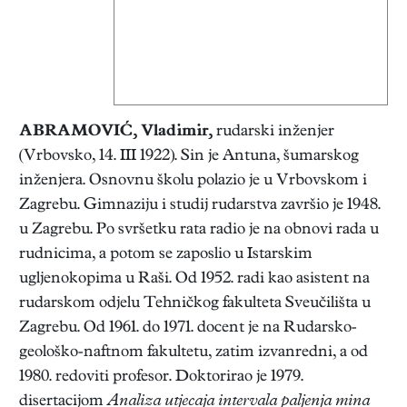
ABRAMOVIĆ, Vladimir
,
rudarski inženjer
(Vrbovsko, 14. III 1922). Sin je Antuna, šumarskog
inženjera. Osnovnu školu polazio je u Vrbovskom i
Zagrebu. Gimnaziju i studij rudarstva završio je 1948.
u Zagrebu. Po svršetku rata radio je na obnovi rada u
rudnicima, a potom se zaposlio u Istarskim
ugljenokopima u Raši. Od 1952. radi kao asistent na
rudarskom odjelu Tehničkog fakulteta Sveučilišta u
Zagrebu. Od 1961. do 1971. docent je na Rudarsko-
geološko-naftnom fakultetu, zatim izvanredni, a od
1980. redoviti profesor. Doktorirao je 1979.
disertacijom
Analiza utjecaja intervala paljenja mina