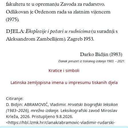
fakultetu te u opremanju Zavoda za rudarstvo.
Odlikovan je Ordenom rada sa zlatnim vijencem
(1975).
DJELA:
Eksplozije i požari u rudnicima
(u suradnji s
Aleksandrom Zambellijem). Zagreb 1953.
Darko Bidjin (1983)
članak preuzet iz tiskanog izdanja 1983. – 2021.
Kratice i simboli
Latinska zemljopisna imena u impresumu tiskanih djela
Citiranje:
D. Bidjin: ABRAMOVIĆ, Vladimir.
Hrvatski biografski leksikon
(1983–2026), mrežno izdanje.
Leksikografski zavod Miroslav
Krleža, 2026. Pristupljeno 9.8.2026.
<https://hbl.lzmk.hr/clanak/abramovic-vladimir-rudarski-