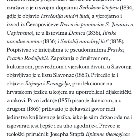
izražavao je u svojim dopisima
Serbskom lětopisu
(1834,
gdje je objavio
Izrečenija mudri ljudi,
a vjerojatno i
izvod iz Čevapovićeve
Recensio provinciae S. Joannis a
Capistrano
), te u listovima
Danica
(1836),
Ilirske
narodne novine
(1836) i
Serbskij narodnyj list’
(1838).
Potpisivao se inicijalima te pseudonimima
Pravko,
Pravko Rodoljubić.
Zapažanja o društvenom,
kulturnom, privrednom i vjerskom životu u Slavoniji
objavljivao je u listu Slavonac (1863). Priredio je i
objavio
Štijenja i Evangjelja,
prvi lekcionar na
hrvatskom jeziku u kojem su upotrebljeni dijakritički
znakovi. Prvo izdanje (1851) pisao je ikavicom, a u
drugom (1865) prihvatio je ijekavski govor radi
jedinstva književnog jezika, iako je sâm držao »da na i
izgovarati jest ljepše i za uho ugodnije«. Preveo je
teološki priručnik Josepha Stapfa
Epitome theologicae