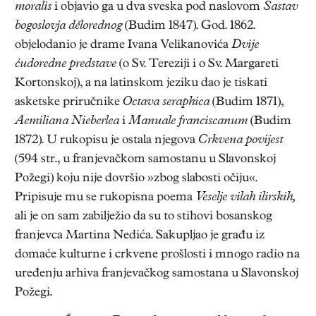
moralis
i objavio ga u dva sveska pod naslovom
Sastav
bogoslovja dělorednog
(Budim 1847). God. 1862.
objelodanio je drame Ivana Velikanovića
Dvije
ćudoredne predstave
(o Sv. Tereziji i o Sv. Margareti
Kortonskoj), a na latinskom jeziku dao je tiskati
asketske priručnike
Octava seraphica
(Budim 1871),
Aemiliana Nieberlea
i
Manuale franciscanum
(Budim
1872). U rukopisu je ostala njegova
Crkvena povijest
(594 str., u franjevačkom samostanu u Slavonskoj
Požegi) koju nije dovršio »zbog slabosti očiju«.
Pripisuje mu se rukopisna poema
Veselje vilah ilirskih,
ali je on sam zabilježio da su to stihovi bosanskog
franjevca Martina Nedića. Sakupljao je građu iz
domaće kulturne i crkvene prošlosti i mnogo radio na
uređenju arhiva franjevačkog samostana u Slavonskoj
Požegi.