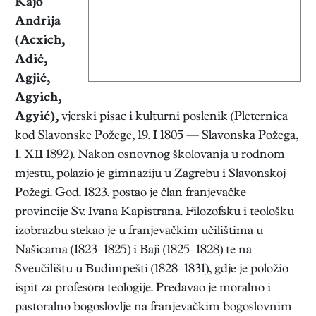
Kajo
Andrija
(Acxich,
Ađić,
Agjić,
Agyich,
Agyić),
vjerski pisac i kulturni poslenik (Pleternica
kod Slavonske Požege, 19. I 1805 — Slavonska Požega,
1. XII 1892). Nakon osnovnog školovanja u rodnom
mjestu, polazio je gimnaziju u Zagrebu i Slavonskoj
Požegi. God. 1823. postao je član franjevačke
provincije Sv. Ivana Kapistrana. Filozofsku i teološku
izobrazbu stekao je u franjevačkim učilištima u
Našicama (1823–1825) i Baji (1825–1828) te na
Sveučilištu u Budimpešti (1828–1831), gdje je položio
ispit za profesora teologije. Predavao je moralno i
pastoralno bogoslovlje na franjevačkim bogoslovnim