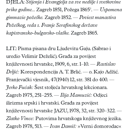
DJELA:
Štijenja i Evangjelja za sve nedilje i svetkovine
priko godine...
Zagreb 1851, Požega 1865². —
Uspomena
gimnazie požeške.
Zagreb 1852. —
Poviest manastira
Požeškog, reda s. Franje Serafinskog deržave
kapistransko-bulgarsko-vlaške.
Zagreb 1865.
LIT.: Pisma pisana dru Ljudevitu Gaju. (Sabrao i
uredio Velimir Deželić). Građa za povijest
književnosti hrvatske, 1909, 6, str. 1–10. —
Rastislav
Drljić:
Korespondencija A. T. Brlić. — o. Kajo Adžić.
Franjevački vjesnik, 47(1940) 12, str. 381 do 400. —
Jerko Fućak:
Šest stoljeća hrvatskog lekcionara.
Zagreb 1975, 251–255. —
Ilija Mamuzić:
Odjeci
ilirizma srpski i hrvatski. Građa za povijest
književnosti hrvatske JAZU, 1978, 32, str. 320–322. —
Zlatko Vince:
Putovima hrvatskoga književnog jezika.
Zagreb 1978, 513. —
Ivan Damiš:
»Verni domorodac«