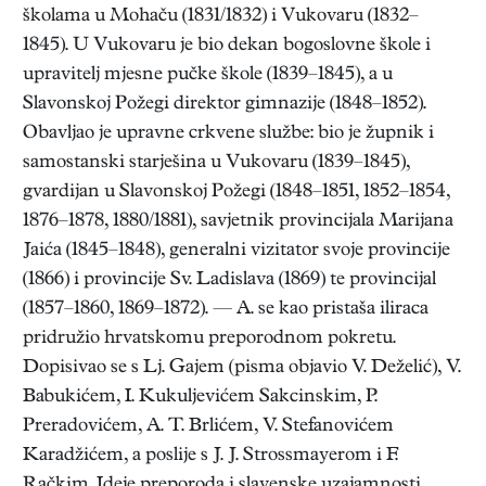
školama u Mohaču (1831/1832) i Vukovaru (1832–
1845). U Vukovaru je bio dekan bogoslovne škole i
upravitelj mjesne pučke škole (1839–1845), a u
Slavonskoj Požegi direktor gimnazije (1848–1852).
Obavljao je upravne crkvene službe: bio je župnik i
samostanski starješina u Vukovaru (1839–1845),
gvardijan u Slavonskoj Požegi (1848–1851, 1852–1854,
1876–1878, 1880/1881), savjetnik provincijala Marijana
Jaića (1845–1848), generalni vizitator svoje provincije
(1866) i provincije Sv. Ladislava (1869) te provincijal
(1857–1860, 1869–1872). — A. se kao pristaša iliraca
pridružio hrvatskomu preporodnom pokretu.
Dopisivao se s Lj. Gajem (pisma objavio V. Deželić), V.
Babukićem, I. Kukuljevićem Sakcinskim, P.
Preradovićem, A. T. Brlićem, V. Stefanovićem
Karadžićem, a poslije s J. J. Strossmayerom i F.
Račkim. Ideje preporoda i slavenske uzajamnosti