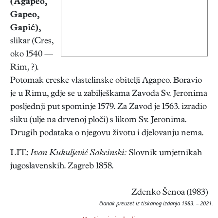
(Agapeo,
Gapeo,
Gapić),
slikar (Cres,
oko 1540 —
Rim, ?).
Potomak creske vlastelinske obitelji Agapeo. Boravio
je u Rimu, gdje se u zabilješkama Zavoda Sv. Jeronima
posljednji put spominje 1579. Za Zavod je 1563. izradio
sliku (ulje na drvenoj ploči) s likom Sv. Jeronima.
Drugih podataka o njegovu životu i djelovanju nema.
LIT.:
Ivan Kukuljević Sakcinski:
Slovnik umjetnikah
jugoslavenskih. Zagreb 1858.
Zdenko Šenoa (1983)
članak preuzet iz tiskanog izdanja 1983. – 2021.