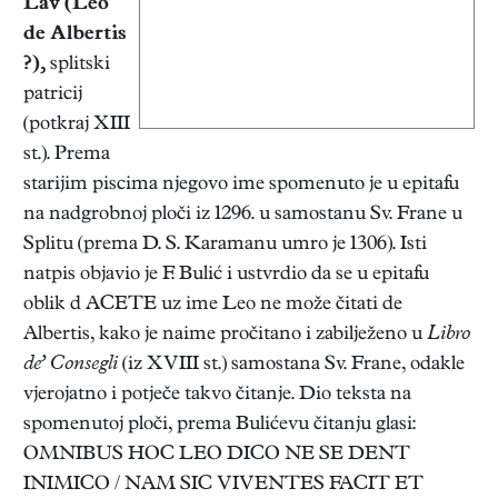
Lav
(Leo
de Albertis
?),
splitski
patricij
(potkraj XIII
st.). Prema
starijim piscima njegovo ime spomenuto je u epitafu
na nadgrobnoj ploči iz 1296. u samostanu Sv. Frane u
Splitu (prema D. S. Karamanu umro je 1306). Isti
natpis objavio je F. Bulić i ustvrdio da se u epitafu
oblik d ACETE uz ime Leo ne može čitati de
Albertis, kako je naime pročitano i zabilježeno u
Libro
de’ Consegli
(iz XVIII st.) samostana Sv. Frane, odakle
vjerojatno i potječe takvo čitanje. Dio teksta na
spomenutoj ploči, prema Bulićevu čitanju glasi:
OMNIBUS HOC LEO DICO NE SE DENT
INIMICO / NAM SIC VIVENTES FACIT ET