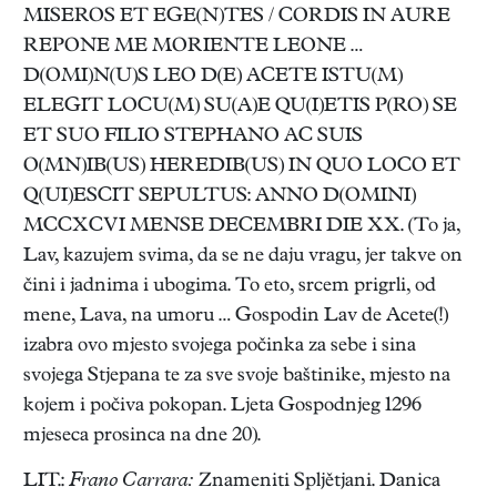
MISEROS ET EGE(N)TES / CORDIS IN AURE
REPONE ME MORIENTE LEONE …
D(OMI)N(U)S LEO D(E) ACETE ISTU(M)
ELEGIT LOCU(M) SU(A)E QU(I)ETIS P(RO) SE
ET SUO FILIO STEPHANO AC SUIS
O(MN)IB(US) HEREDIB(US) IN QUO LOCO ET
Q(UI)ESCIT SEPULTUS: ANNO D(OMINI)
MCCXCVI MENSE DECEMBRI DIE XX. (To ja,
Lav, kazujem svima, da se ne daju vragu, jer takve on
čini i jadnima i ubogima. To eto, srcem prigrli, od
mene, Lava, na umoru … Gospodin Lav de Acete(!)
izabra ovo mjesto svojega počinka za sebe i sina
svojega Stjepana te za sve svoje baštinike, mjesto na
kojem i počiva pokopan. Ljeta Gospodnjeg 1296
mjeseca prosinca na dne 20).
LIT.:
Frano Carrara:
Znameniti Spljětjani. Danica