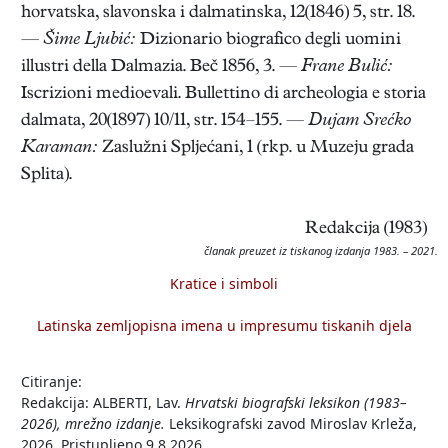
horvatska, slavonska i dalmatinska, 12(1846) 5, str. 18.
—
Šime Ljubić:
Dizionario biografico degli uomini
illustri della Dalmazia. Beč 1856, 3. —
Frane Bulić:
Iscrizioni medioevali. Bullettino di archeologia e storia
dalmata, 20(1897) 10/11, str. 154–155. —
Dujam Srećko
Karaman:
Zaslužni Spljećani, 1 (rkp. u Muzeju grada
Splita).
Redakcija (1983)
članak preuzet iz tiskanog izdanja 1983. – 2021.
Kratice i simboli
Latinska zemljopisna imena u impresumu tiskanih djela
Citiranje:
Redakcija: ALBERTI, Lav.
Hrvatski biografski leksikon (1983–
2026), mrežno izdanje.
Leksikografski zavod Miroslav Krleža,
2026. Pristupljeno 9.8.2026.