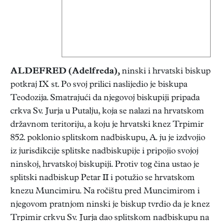
ALDEFRED (Adelfreda)
,
ninski i hrvatski biskup
potkraj IX st. Po svoj prilici naslijedio je biskupa
Teodozija. Smatrajući da njegovoj biskupiji pripada
crkva Sv. Jurja u Putalju, koja se nalazi na hrvatskom
državnom teritoriju, a koju je hrvatski knez Trpimir
852. poklonio splitskom nadbiskupu, A. ju je izdvojio
iz jurisdikcije splitske nadbiskupije i pripojio svojoj
ninskoj, hrvatskoj biskupiji. Protiv tog čina ustao je
splitski nadbiskup Petar II i potužio se hrvatskom
knezu Muncimiru. Na ročištu pred Muncimirom i
njegovom pratnjom ninski je biskup tvrdio da je knez
Trpimir crkvu Sv. Jurja dao splitskom nadbiskupu na