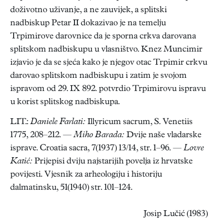
doživotno uživanje, a ne zauvijek, a splitski
nadbiskup Petar II dokazivao je na temelju
Trpimirove darovnice da je sporna crkva darovana
splitskom nadbiskupu u vlasništvo. Knez Muncimir
izjavio je da se sjeća kako je njegov otac Trpimir crkvu
darovao splitskom nadbiskupu i zatim je svojom
ispravom od 29. IX 892. potvrdio Trpimirovu ispravu
u korist splitskog nadbiskupa.
LIT.:
Daniele Farlati:
Illyricum sacrum, S. Venetiis
1775, 208–212. —
Miho Barada:
Dvije naše vladarske
isprave. Croatia sacra, 7(1937) 13/14, str. 1–96. —
Lovre
Katić:
Prijepisi dviju najstarijih povelja iz hrvatske
povijesti. Vjesnik za arheologiju i historiju
dalmatinsku, 51(1940) str. 101–124.
Josip Lučić (1983)