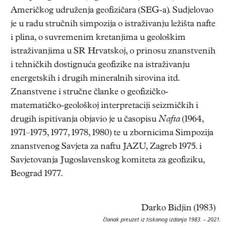
Američkog udruženja geofizičara (SEG-a). Sudjelovao
je u radu stručnih simpozija o istraživanju ležišta nafte
i plina, o suvremenim kretanjima u geološkim
istraživanjima u SR Hrvatskoj, o prinosu znanstvenih
i tehničkih dostignuća geofizike na istraživanju
energetskih i drugih mineralnih sirovina itd.
Znanstvene i stručne članke o geofizičko-
matematičko-geološkoj interpretaciji seizmičkih i
drugih ispitivanja objavio je u časopisu
Nafta
(1964,
1971–1975, 1977, 1978, 1980) te u zbornicima Simpozija
znanstvenog Savjeta za naftu JAZU, Zagreb 1975. i
Savjetovanja Jugoslavenskog komiteta za geofiziku,
Beograd 1977.
Darko Bidjin (1983)
članak preuzet iz tiskanog izdanja 1983. – 2021.