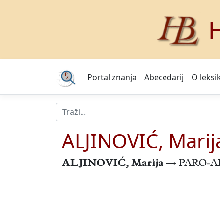
H
Portal znanja
Abecedarij
O leksi
ALJINOVIĆ, Marij
ALJINOVIĆ, Marija
→ PARO-A