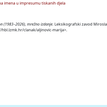
na imena u impresumu tiskanih djela
kon (1983–2026), mrežno izdanje.
Leksikografski zavod Mirosla
//hbl.lzmk.hr/clanak/aljinovic-marija>.