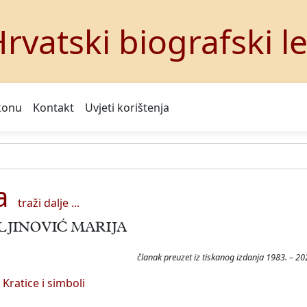
rvatski biografski l
konu
Kontakt
Uvjeti korištenja
a
traži dalje ...
LJINOVIĆ MARIJA
članak preuzet iz tiskanog izdanja 1983. – 20
Kratice i simboli