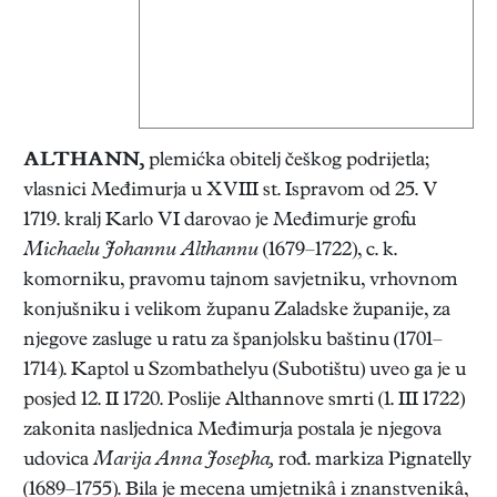
ALTHANN
,
plemićka obitelj češkog podrijetla;
vlasnici Međimurja u XVIII st. Ispravom od 25. V
1719. kralj Karlo VI darovao je Međimurje grofu
Michaelu Johannu Althannu
(1679–1722), c. k.
komorniku, pravomu tajnom savjetniku, vrhovnom
konjušniku i velikom županu Zaladske županije, za
njegove zasluge u ratu za španjolsku baštinu (1701–
1714). Kaptol u Szombathelyu (Subotištu) uveo ga je u
posjed 12. II 1720. Poslije Althannove smrti (1. III 1722)
zakonita nasljednica Međimurja postala je njegova
udovica
Marija Anna Josepha,
rođ. markiza Pignatelly
(1689–1755). Bila je mecena umjetnikâ i znanstvenikâ,