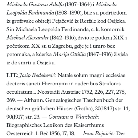
Michaela Gustava Adolfa
(1807–1864) i
Michaela
Leopolda Ferdinanda
(1808–1890), bile su podrijetlom
iz grofovske obitelji Pejačević iz Retfale kod Osijeka.
Sin Michaela Leopolda Ferdinanda, c. k. komornik
Michael Alexander
(1842–1916), živio je potkraj XIX i
početkom XX st. u Zagrebu, gdje je i umro bez
potomaka, a kćerka
Marija Ottilija
(1847–1916) živjela
je do smrti u Osijeku.
LIT.:
Josip Bedeković:
Natale solum magni ecclesiae
doctoris sancti Hieronymi in ruderibus Stridonis
occultatum… Neostadii Austriae 1752, 226, 227, 278,
269. — Althann. Genealogisches Taschenbuch der
deutschen gräflichen Häuser (Gotha), 20(1847) str. 14;
90(1917) str. 23. —
Constant v. Wurzbach:
Biographisches Lexikon des Kaiserthums
Oesterreich. 1. Beč 1856, 17, 18. —
Ivan Bojničić:
Der