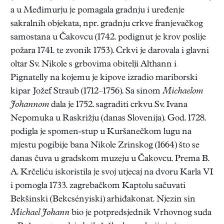
a u Međimurju je pomagala gradnju i uređenje
sakralnih objekata, npr. gradnju crkve franjevačkog
samostana u Čakovcu (1742. podignut je krov poslije
požara 1741. te zvonik 1753). Crkvi je darovala i glavni
oltar Sv. Nikole s grbovima obitelji Althann i
Pignatelly na kojemu je kipove izradio mariborski
kipar Jožef Straub (1712–1756). Sa sinom
Michaelom
Johannom
dala je 1752. sagraditi crkvu Sv. Ivana
Nepomuka u Raskrižju (danas Slovenija). God. 1728.
podigla je spomen-stup u Kuršanečkom lugu na
mjestu pogibije bana Nikole Zrinskog (1664) što se
danas čuva u gradskom muzeju u Čakovcu. Prema B.
A. Krčeliću iskoristila je svoj utjecaj na dvoru Karla VI
i pomogla 1733. zagrebačkom Kaptolu sačuvati
Bekšinski (Bekcsényiski) arhiđakonat. Njezin sin
Michael Johann
bio je potpredsjednik Vrhovnog suda