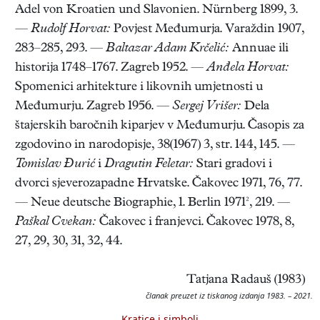
Adel von Kroatien und Slavonien. Nürnberg 1899, 3.
—
Rudolf Horvat:
Povjest Međumurja. Varaždin 1907,
283–285, 293. —
Baltazar Adam Krčelić:
Annuae ili
historija 1748–1767. Zagreb 1952. —
Anđela Horvat:
Spomenici arhitekture i likovnih umjetnosti u
Međumurju. Zagreb 1956. —
Sergej Vrišer:
Dela
štajerskih baročnih kiparjev v Međumurju. Časopis za
zgodovino in narodopisje, 38(1967) 3, str. 144, 145. —
Tomislav Đurić
i
Dragutin Feletar:
Stari gradovi i
dvorci sjeverozapadne Hrvatske. Čakovec 1971, 76, 77.
— Neue deutsche Biographie, 1. Berlin 1971², 219. —
Paškal Cvekan:
Čakovec i franjevci. Čakovec 1978, 8,
27, 29, 30, 31, 32, 44.
Tatjana Radauš (1983)
članak preuzet iz tiskanog izdanja 1983. – 2021.
Kratice i simboli