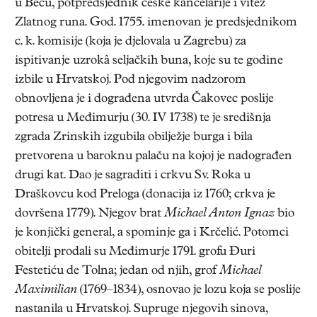
u Beču, potpredsjednik češke kancelarije i vitez
Zlatnog runa. God. 1755. imenovan je predsjednikom
c. k. komisije (koja je djelovala u Zagrebu) za
ispitivanje uzrokâ seljačkih buna, koje su te godine
izbile u Hrvatskoj. Pod njegovim nadzorom
obnovljena je i dograđena utvrda Čakovec poslije
potresa u Međimurju (30. IV 1738) te je središnja
zgrada Zrinskih izgubila obilježje burga i bila
pretvorena u baroknu palaču na kojoj je nadograđen
drugi kat. Dao je sagraditi i crkvu Sv. Roka u
Draškovcu kod Preloga (donacija iz 1760; crkva je
dovršena 1779). Njegov brat
Michael Anton Ignaz
bio
je konjički general, a spominje ga i Krčelić. Potomci
obitelji prodali su Međimurje 1791. grofu Đuri
Festetiću de Tolna; jedan od njih, grof
Michael
Maximilian
(1769–1834), osnovao je lozu koja se poslije
nastanila u Hrvatskoj. Supruge njegovih sinova,