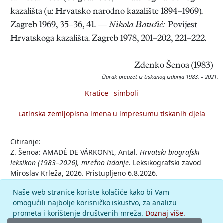
kazališta (u: Hrvatsko narodno kazalište 1894–1969).
Zagreb 1969, 35–36, 41. —
Nikola Batušić:
Povijest
Hrvatskoga kazališta. Zagreb 1978, 201–202, 221–222.
Zdenko Šenoa (1983)
članak preuzet iz tiskanog izdanja 1983. – 2021.
Kratice i simboli
Latinska zemljopisna imena u impresumu tiskanih djela
Citiranje:
Z. Šenoa: AMADÉ DE VÁRKONYI, Antal.
Hrvatski biografski
leksikon (1983–2026), mrežno izdanje.
Leksikografski zavod
Miroslav Krleža, 2026. Pristupljeno 6.8.2026.
<https://hbl.lzmk.hr/clanak/amade-de-varkonyi-antal>.
Naše web stranice koriste kolačiće kako bi Vam
omogućili najbolje korisničko iskustvo, za analizu
Komentar
prometa i korištenje društvenih mreža.
Doznaj više.