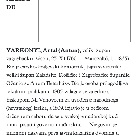
DE
VÁRKONYI, Antal (Antun)
,
veliki župan
zagrebački (Bősön, 25. XI 1760 — Marczaltő, 1. I 1835).
Bio je carsko-kraljevski komornik, tajni savjetnik i
veliki župan Zaladske, Košičke i Zagrebačke županije.
Oženio se Anom Esterházy. Bio je osoba prilagodljiva
lokalnim prilikama: 1805. zalagao se zajedno s
biskupom M. Vrhovcem za uvođenje narodnoga
(hrvatskog) jezika, a 1809. izjavio je u bečkom
državnom saboru da se u svakoj »mađarskoj kući
mora pisati i govoriti mađarski«. — Njegovim je
imenom nazvana prva javna kazališna dvorana u