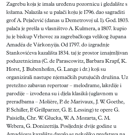
Zagrebu koja je imala uređenu pozornicu i gledalište s
ložama. Nalazila se u palači koju je 1796. dao sagraditi
grof A. Pejačević (danas u Demetrovoj ul. 1). God. 1803.
palača je prešla u vlasništvo A. Kulmera, a 1807. kupio
ju je biskup Vrhovec za zagrebačkoga velikog župana
Amadéa de Várkonyija. Od 1797. do izgradnje
Stankovićeva kazališta 1834. taj je prostor iznajmljivan
poduzetnicima (C. de Parascowitz, Barbara Krapf, K.
Horst, J. Bubenhofen, G. Lange i dr.) koji su
organizirali nastupe njemačkih putujućih družina. Uz
pretežno zabavan repertoar – melodrame, lakrdije i
parodije – izvođena su i djela klasikâ (uglavnom u
preradbama – Molière, P. de Marivaux, J. W. Goethe,
F. Schiller, F. Grillparzer, G. E. Lessing) te opere G.
Paisiella, Chr. W. Glucka, W. A. Mozarta, C. M.
Webera, G. Donizettija. Posljednje dvije godine u
Amadéovu kazalištu davalo se nekoliko predstava na