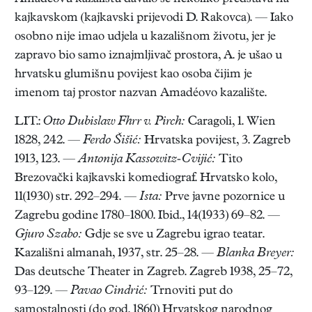
kajkavskom (kajkavski prijevodi D. Rakovca). — Iako
osobno nije imao udjela u kazališnom životu, jer je
zapravo bio samo iznajmljivač prostora, A. je ušao u
hrvatsku glumišnu povijest kao osoba čijim je
imenom taj prostor nazvan Amadéovo kazalište.
LIT.:
Otto Dubislaw Fhrr v. Pirch:
Caragoli, 1. Wien
1828, 242. —
Ferdo Šišić:
Hrvatska povijest, 3. Zagreb
1913, 123. —
Antonija Kassowitz-Cvijić:
Tito
Brezovački kajkavski komediograf. Hrvatsko kolo,
11(1930) str. 292–294. —
Ista:
Prve javne pozornice u
Zagrebu godine 1780–1800. Ibid., 14(1933) 69–82. —
Gjuro Szabo:
Gdje se sve u Zagrebu igrao teatar.
Kazališni almanah, 1937, str. 25–28. —
Blanka Breyer:
Das deutsche Theater in Zagreb. Zagreb 1938, 25–72,
93–129. —
Pavao Cindrić:
Trnoviti put do
samostalnosti (do god. 1860) Hrvatskog narodnog