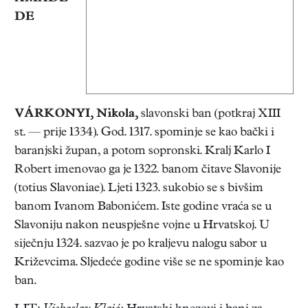
DE
VÁRKONYI, Nikola
,
slavonski ban (potkraj XIII
st. — prije 1334). God. 1317. spominje se kao bački i
baranjski župan, a potom sopronski. Kralj Karlo I
Robert imenovao ga je 1322. banom čitave Slavonije
(totius Slavoniae). Ljeti 1323. sukobio se s bivšim
banom Ivanom Babonićem. Iste godine vraća se u
Slavoniju nakon neuspješne vojne u Hrvatskoj. U
siječnju 1324. sazvao je po kraljevu nalogu sabor u
Križevcima. Sljedeće godine više se ne spominje kao
ban.