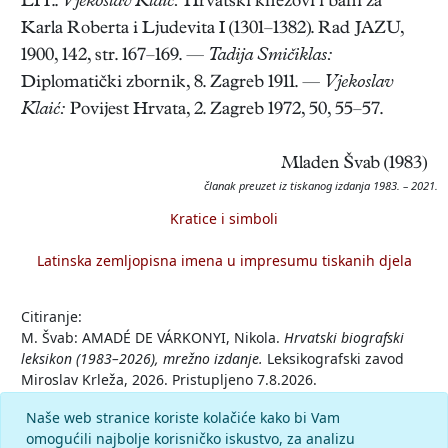
LIT.:
Vjekoslav Klaić:
Hrvatski knezovi i bani za
Karla Roberta i Ljudevita I (1301–1382). Rad JAZU,
1900, 142, str. 167–169. —
Tadija Smičiklas:
Diplomatički zbornik, 8. Zagreb 1911. —
Vjekoslav
Klaić:
Povijest Hrvata, 2. Zagreb 1972, 50, 55–57.
Mladen Švab (1983)
članak preuzet iz tiskanog izdanja 1983. – 2021.
Kratice i simboli
Latinska zemljopisna imena u impresumu tiskanih djela
Citiranje:
M. Švab: AMADÉ DE VÁRKONYI, Nikola.
Hrvatski biografski
leksikon (1983–2026), mrežno izdanje.
Leksikografski zavod
Miroslav Krleža, 2026. Pristupljeno 7.8.2026.
<https://hbl.lzmk.hr/clanak/amade-de-varkonyi-nikola>.
Naše web stranice koriste kolačiće kako bi Vam
omogućili najbolje korisničko iskustvo, za analizu
Komentar