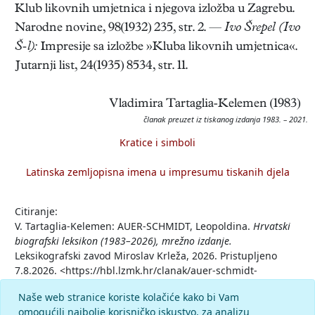
Klub likovnih umjetnica i njegova izložba u Zagrebu.
Narodne novine, 98(1932) 235, str. 2. —
Ivo Šrepel (Ivo
Š-l):
Impresije sa izložbe »Kluba likovnih umjetnica«.
Jutarnji list, 24(1935) 8534, str. 11.
Vladimira Tartaglia-Kelemen (1983)
članak preuzet iz tiskanog izdanja 1983. – 2021.
Kratice i simboli
Latinska zemljopisna imena u impresumu tiskanih djela
Citiranje:
V. Tartaglia-Kelemen: AUER-SCHMIDT, Leopoldina.
Hrvatski
biografski leksikon (1983–2026), mrežno izdanje.
Leksikografski zavod Miroslav Krleža, 2026. Pristupljeno
7.8.2026. <https://hbl.lzmk.hr/clanak/auer-schmidt-
leopoldina>.
Naše web stranice koriste kolačiće kako bi Vam
omogućili najbolje korisničko iskustvo, za analizu
Komentar