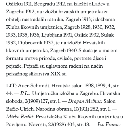
Osijeku 1911, Beogradu 1912, na izložbi »Lade« u
Zagrebu 1912, na izložbi hrvatskih umjetnika za
obitelji nastradalih ratnika, Zagreb 1913; izložbama
Kluba likovnih umjetnica, Zagreb 1928, 1930, 1932,
1933, 1935, 1936, Ljubljana 1931, Osijek 1932, Sušak
1932, Dubrovnik 1937, te na izložbi Hrvatskih
likovnih umjetnika, Zagreb 1940. Slikala je u malom
formatu mrtve prirode, cvijeće, portrete djece i
pejzaže. Pejzaži su uglavnom rađeni na način
pejzažnog slikarstva XIX st.
LIT.: Auer-Schmidt. Hrvatski salon 1898, 1899, 4, str.
44. —
P. L.:
Umjetnička izložba u Zagrebu. Hrvatska
sloboda, 2(1909) 127, str. 1. —
Dragan Melkus:
Salon
Bačić-Ulrich. Narodna obrana, 10(1911) 282, str. 1. —
Mirko Rački:
Prva izložba Kluba likovnih umjetnica u
Paviljonu. Novosti, 22(1928) 303, str. 18. —
Ivo Franić: