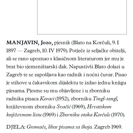
MANJAVIN, Jozo
,
pjesnik (Blato na Korčuli, 9. I
1897 — Zagreb, 10. IV 1979). Potječe iz seljačke obitelji,
ali se rano upoznao s klasičnom literaturom jer mu je
brat bio sjemeništarski đak. Napustivši Blato dolazi u
Zagreb te se zapošljava kao radnik i noćni čuvar. Pisao
je stihove u čakavskom dijalektu te izdao jednu knjigu
pjesama. Pjesme su mu objavljene i u zborniku
radnika pisaca
Koraci
(1952), zborniku
Tingl-tangl,
književnom zborniku
Svačić
(1969),
Hrvatskom
književnom listu
(1969) i
Zborniku otoka Korčule
(1970).
DJELA:
Gromače, libar pisama sa škoja.
Zagreb 1969.