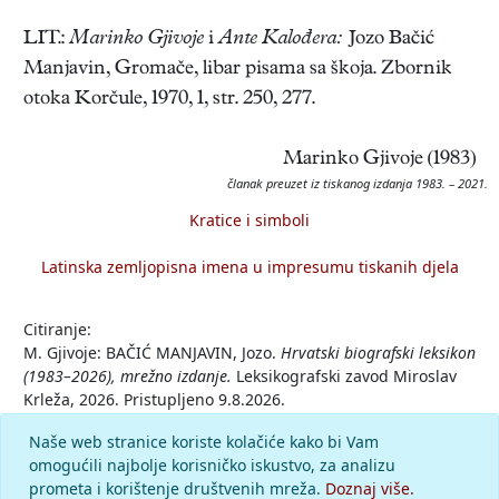
LIT.:
Marinko Gjivoje
i
Ante Kalođera:
Jozo Bačić
Manjavin, Gromače, libar pisama sa škoja. Zbornik
otoka Korčule, 1970, 1, str. 250, 277.
Marinko Gjivoje (1983)
članak preuzet iz tiskanog izdanja 1983. – 2021.
Kratice i simboli
Latinska zemljopisna imena u impresumu tiskanih djela
Citiranje:
M. Gjivoje: BAČIĆ MANJAVIN, Jozo.
Hrvatski biografski leksikon
(1983–2026), mrežno izdanje.
Leksikografski zavod Miroslav
Krleža, 2026. Pristupljeno 9.8.2026.
<https://hbl.lzmk.hr/clanak/bacic-manjavin-jozo>.
Naše web stranice koriste kolačiće kako bi Vam
omogućili najbolje korisničko iskustvo, za analizu
Komentar
prometa i korištenje društvenih mreža.
Doznaj više.