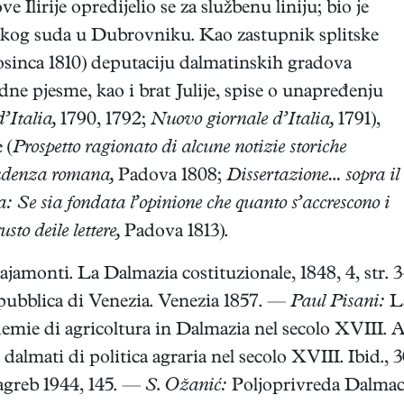
lirije opredijelio se za službenu liniju; bio je
jskog suda u Dubrovniku. Kao zastupnik splitske
osinca 1810) deputaciju dalmatinskih gradova
ne pjesme, kao i brat Julije, spise o unapređenju
’Italia,
1790, 1792;
Nuovo giornale d’Italia,
1791),
 (
Prospetto ragionato di alcune notizie storiche
rudenza romana,
Padova 1808;
Dissertazione… sopra il
Se sia fondata l’opinione che quanto s’accrescono i
sto deile lettere,
Padova 1813).
amonti. La Dalmazia costituzionale, 1848, 4, str. 
pubblica di Venezia. Venezia 1857. —
Paul Pisani:
La
mie di agricoltura in Dalmazia nel secolo XVIII. Ar
 dalmati di politica agraria nel secolo XVIII. Ibid.,
agreb 1944, 145. —
S. Ožanić:
Poljoprivreda Dalmacije