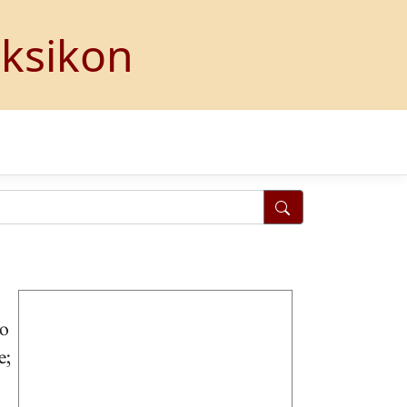
eksikon
ao
e;