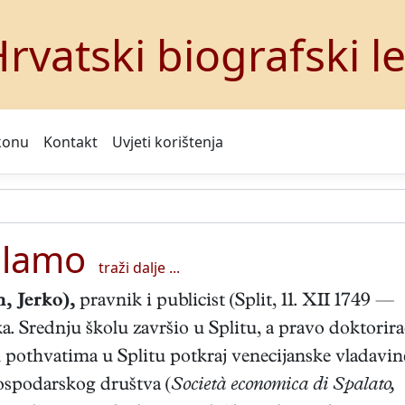
rvatski biografski l
konu
Kontakt
Uvjeti korištenja
olamo
traži dalje ...
, Jerko),
pravnik i publicist (Split, 11. XII 1749 —
ka. Srednju školu završio u Splitu, a pravo doktorir
 pothvatima u Splitu potkraj venecijanske vladavin
gospodarskog društva (
Società economica di Spalato,