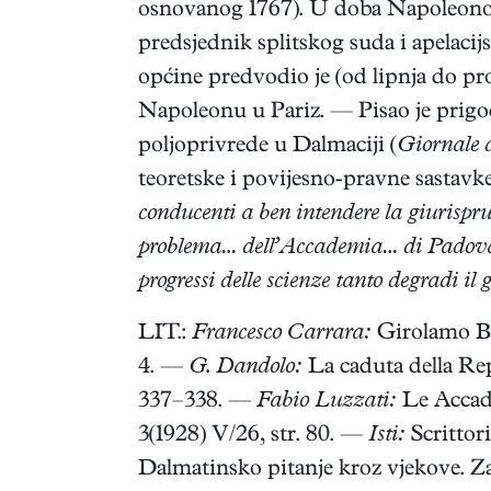
osnovanog 1767). U doba Napoleonove I
predsjednik splitskog suda i apelaci
općine predvodio je (od lipnja do pr
Napoleonu u Pariz. — Pisao je prigod
poljoprivrede u Dalmaciji (
Giornale d
teoretske i povijesno-pravne sastavke
conducenti a ben intendere la giurisp
problema… dell’Accademia… di Padova: 
progressi delle scienze tanto degradi il gu
LIT.:
Francesco Carrara:
Girolamo Baj
4. —
G. Dandolo:
La caduta della Re
337–338. —
Fabio Luzzati:
Le Accade
3(1928) V/26, str. 80. —
Isti:
Scrittori
Dalmatinsko pitanje kroz vjekove. Z