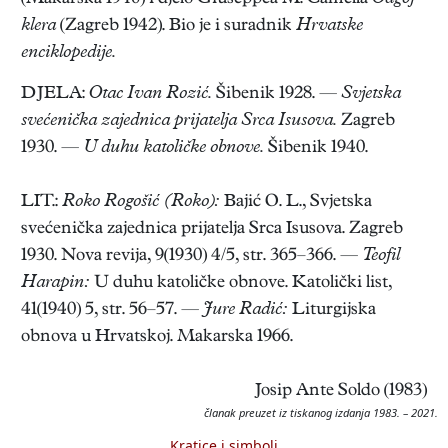
klera
(Zagreb 1942). Bio je i suradnik
Hrvatske
enciklopedije.
DJELA:
Otac Ivan Rozić.
Šibenik 1928. —
Svjetska
svećenička zajednica prijatelja Srca Isusova.
Zagreb
1930. —
U duhu katoličke obnove.
Šibenik 1940.
LIT.:
Roko Rogošić (Roko):
Bajić O. L., Svjetska
svećenička zajednica prijatelja Srca Isusova. Zagreb
1930. Nova revija, 9(1930) 4/5, str. 365–366. —
Teofil
Harapin:
U duhu katoličke obnove. Katolički list,
41(1940) 5, str. 56–57. —
Jure Radić:
Liturgijska
obnova u Hrvatskoj. Makarska 1966.
Josip Ante Soldo (1983)
članak preuzet iz tiskanog izdanja 1983. – 2021.
Kratice i simboli