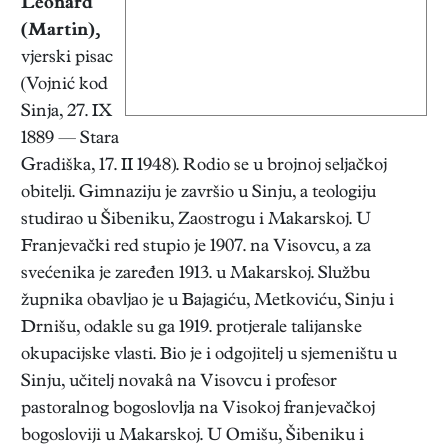
Leonard
(Martin)
,
vjerski pisac
(Vojnić kod
Sinja, 27. IX
1889 — Stara
Gradiška, 17. II 1948). Rodio se u brojnoj seljačkoj
obitelji. Gimnaziju je završio u Sinju, a teologiju
studirao u Šibeniku, Zaostrogu i Makarskoj. U
Franjevački red stupio je 1907. na Visovcu, a za
svećenika je zaređen 1913. u Makarskoj. Službu
župnika obavljao je u Bajagiću, Metkoviću, Sinju i
Drnišu, odakle su ga 1919. protjerale talijanske
okupacijske vlasti. Bio je i odgojitelj u sjemeništu u
Sinju, učitelj novakâ na Visovcu i profesor
pastoralnog bogoslovlja na Visokoj franjevačkoj
bogosloviji u Makarskoj. U Omišu, Šibeniku i