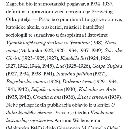
Zagrebu bio je samostanski poglavar, a 1934–1937.
definitor u upravnom vijeću provincije Presvetog
Otkupitelja. — Pisao je o pitanjima liturgijske obnove,
katoličke akcije, o asketici, mistici i katoličkoj
sociologiji te surađivao u časopisima i listovima:
Vjesnik književnog društva sv. Jeronima
(1918),
Nova
revija
(Makarska 1922, 1926–1934, 1937–1939),
Sacerdos
Christi
(1923–1925, 1927),
Katolički list
(1924, 1926,
1927, 1942, 1944, 1945),
Luč
(1925–1926),
Gospa Sinjska
(1927, 1934, 1938–1941),
Narodna politika
(1927),
Bogoslovska smotra
(1928),
Duhovni život
(1929–1934,
1941, 1942),
Seljačke novine
(1930),
Kalendar sv. Ante
(1935, 1942),
Croatia orans
(1936),
Život s crkvom
(1939).
Neke priloge iz tih publikacija objavio je u knjizi
U
duhu katoličke obnove.
Preveo je i izdao
Katekizam
kršćanskog savršenstva
Antuna Wallensteina
(Makarska 1940) i djelo Giuseppea M. Camella
Odgoj