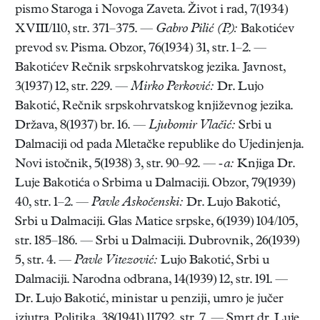
pismo Staroga i Novoga Zaveta. Život i rad, 7(1934)
XVIII/110, str. 371–375. —
Gabro Pilić (P.):
Bakotićev
prevod sv. Pisma. Obzor, 76(1934) 31, str. 1–2. —
Bakotićev Rečnik srpskohrvatskog jezika. Javnost,
3(1937) 12, str. 229. —
Mirko Perković:
Dr. Lujo
Bakotić, Rečnik srpskohrvatskog književnog jezika.
Država, 8(1937) br. 16. —
Ljubomir Vlačić:
Srbi u
Dalmaciji od pada Mletačke republike do Ujedinjenja.
Novi istočnik, 5(1938) 3, str. 90–92. —
-a:
Knjiga Dr.
Luje Bakotića o Srbima u Dalmaciji. Obzor, 79(1939)
40, str. 1–2. —
Pavle Askočenski:
Dr. Lujo Bakotić,
Srbi u Dalmaciji. Glas Matice srpske, 6(1939) 104/105,
str. 185–186. — Srbi u Dalmaciji. Dubrovnik, 26(1939)
5, str. 4. —
Pavle Vitezović:
Lujo Bakotić, Srbi u
Dalmaciji. Narodna odbrana, 14(1939) 12, str. 191. —
Dr. Lujo Bakotić, ministar u penziji, umro je jučer
izjutra. Politika, 38(1941) 11792, str. 7. — Smrt dr. Luje