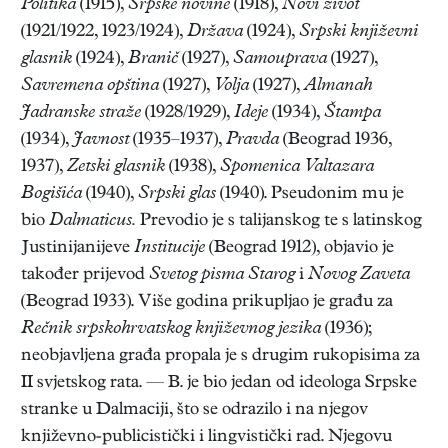
Politika
(1915),
Srpske novine
(1918),
Novi život
(1921/1922, 1923/1924),
Država
(1924),
Srpski književni
glasnik
(1924),
Branič
(1927),
Samouprava
(1927),
Savremena opština
(1927),
Volja
(1927),
Almanah
Jadranske straže
(1928/1929),
Ideje
(1934),
Štampa
(1934),
Javnost
(1935–1937),
Pravda
(Beograd 1936,
1937),
Zetski glasnik
(1938),
Spomenica Valtazara
Bogišića
(1940),
Srpski glas
(1940). Pseudonim mu je
bio
Dalmaticus.
Prevodio je s talijanskog te s latinskog
Justinijanijeve
Institucije
(Beograd 1912), objavio je
također prijevod
Svetog pisma Starog
i
Novog Zaveta
(Beograd 1933). Više godina prikupljao je građu za
Rečnik srpskohrvatskog književnog jezika
(1936);
neobjavljena građa propala je s drugim rukopisima za
II svjetskog rata. — B. je bio jedan od ideologa Srpske
stranke u Dalmaciji, što se odrazilo i na njegov
književno-publicistički i lingvistički rad. Njegovu