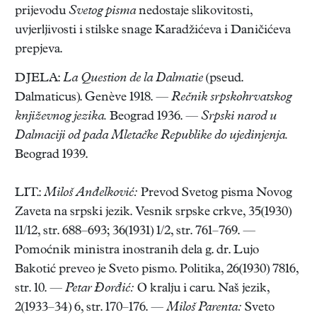
prijevodu
Svetog pisma
nedostaje slikovitosti,
uvjerljivosti i stilske snage Karadžićeva i Daničićeva
prepjeva.
DJELA:
La Question de la Dalmatie
(pseud.
Dalmaticus). Genève 1918. —
Rečnik srpskohrvatskog
književnog jezika.
Beograd 1936. —
Srpski narod u
Dalmaciji od pada Mletačke Republike do ujedinjenja.
Beograd 1939.
LIT.:
Miloš Anđelković:
Prevod Svetog pisma Novog
Zaveta na srpski jezik. Vesnik srpske crkve, 35(1930)
11/12, str. 688–693; 36(1931) 1/2, str. 761–769. —
Pomoćnik ministra inostranih dela g. dr. Lujo
Bakotić preveo je Sveto pismo. Politika, 26(1930) 7816,
str. 10. —
Petar Đorđić:
O kralju i caru. Naš jezik,
2(1933–34) 6, str. 170–176. —
Miloš Parenta:
Sveto