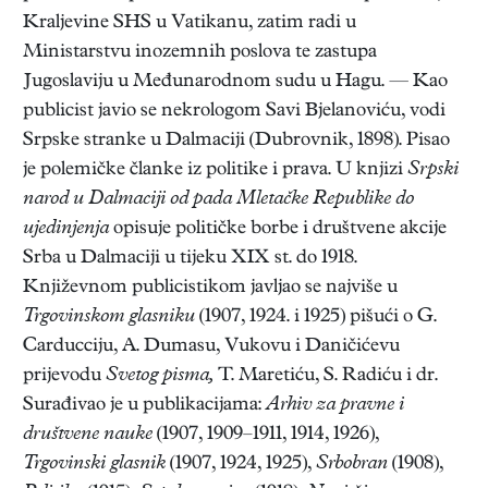
Kraljevine SHS u Vatikanu, zatim radi u
Ministarstvu inozemnih poslova te zastupa
Jugoslaviju u Međunarodnom sudu u Hagu. — Kao
publicist javio se nekrologom Savi Bjelanoviću, vodi
Srpske stranke u Dalmaciji (Dubrovnik, 1898). Pisao
je polemičke članke iz politike i prava. U knjizi
Srpski
narod u Dalmaciji od pada Mletačke Republike do
ujedinjenja
opisuje političke borbe i društvene akcije
Srba u Dalmaciji u tijeku XIX st. do 1918.
Književnom publicistikom javljao se najviše u
Trgovinskom glasniku
(1907, 1924. i 1925) pišući o G.
Carducciju, A. Dumasu, Vukovu i Daničićevu
prijevodu
Svetog pisma,
T. Maretiću, S. Radiću i dr.
Surađivao je u publikacijama:
Arhiv za pravne i
društvene nauke
(1907, 1909–1911, 1914, 1926),
Trgovinski glasnik
(1907, 1924, 1925),
Srbobran
(1908),