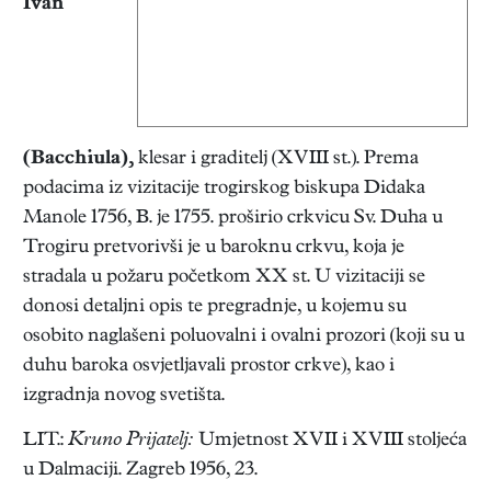
Ivan
(Bacchiula),
klesar i graditelj (XVIII st.). Prema
podacima iz vizitacije trogirskog biskupa Didaka
Manole 1756, B. je 1755. proširio crkvicu Sv. Duha u
Trogiru pretvorivši je u baroknu crkvu, koja je
stradala u požaru početkom XX st. U vizitaciji se
donosi detaljni opis te pregradnje, u kojemu su
osobito naglašeni poluovalni i ovalni prozori (koji su u
duhu baroka osvjetljavali prostor crkve), kao i
izgradnja novog svetišta.
LIT.:
Kruno Prijatelj:
Umjetnost XVII i XVIII stoljeća
u Dalmaciji. Zagreb 1956, 23.