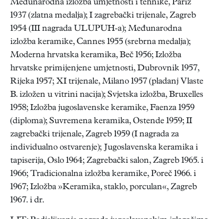
Međunarodna izložba umjetnosti i tehnike, Pariz
1937 (zlatna medalja); I zagrebački trijenale, Zagreb
1954 (III nagrada ULUPUH-a); Međunarodna
izložba keramike, Cannes 1955 (srebrna medalja);
Moderna hrvatska keramika, Beč 1956; Izložba
hrvatske primijenjene umjetnosti, Dubrovnik 1957,
Rijeka 1957; XI trijenale, Milano 1957 (pladanj Vlaste
B. izložen u vitrini nacija); Svjetska izložba, Bruxelles
1958; Izložba jugoslavenske keramike, Faenza 1959
(diploma); Suvremena keramika, Ostende 1959; II
zagrebački trijenale, Zagreb 1959 (I nagrada za
individualno ostvarenje); Jugoslavenska keramika i
tapiserija, Oslo 1964; Zagrebački salon, Zagreb 1965. i
1966; Tradicionalna izložba keramike, Poreč 1966. i
1967; Izložba »Keramika, staklo, porculan«, Zagreb
1967. i dr.