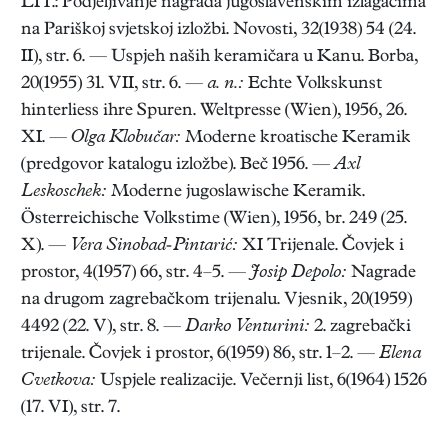
LIT.: Podjeljivanje nagrada jugoslavenskim izlagačima
na Pariškoj svjetskoj izložbi. Novosti, 32(1938) 54 (24.
II), str. 6. — Uspjeh naših keramičara u Kanu. Borba,
20(1955) 31. VII, str. 6. —
a. n.:
Echte Volkskunst
hinterliess ihre Spuren. Weltpresse (Wien), 1956, 26.
XI. —
Olga Klobučar:
Moderne kroatische Keramik
(predgovor katalogu izložbe). Beč 1956. —
Axl
Leskoschek:
Moderne jugoslawische Keramik.
Österreichische Volkstime (Wien), 1956, br. 249 (25.
X). —
Vera Sinobad-Pintarić:
XI Trijenale. Čovjek i
prostor, 4(1957) 66, str. 4–5. —
Josip Depolo:
Nagrade
na drugom zagrebačkom trijenalu. Vjesnik, 20(1959)
4492 (22. V), str. 8. —
Darko Venturini:
2. zagrebački
trijenale. Čovjek i prostor, 6(1959) 86, str. 1–2. —
Elena
Cvetkova:
Uspjele realizacije. Večernji list, 6(1964) 1526
(17. VI), str. 7.