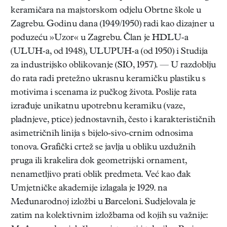
keramičara na majstorskom odjelu Obrtne škole u
Zagrebu. Godinu dana (1949/1950) radi kao dizajner u
poduzeću »Uzor« u Zagrebu. Član je HDLU-a
(ULUH-a, od 1948), ULUPUH-a (od 1950) i Studija
za industrijsko oblikovanje (SIO, 1957). — U razdoblju
do rata radi pretežno ukrasnu keramičku plastiku s
motivima i scenama iz pučkog života. Poslije rata
izrađuje unikatnu upotrebnu keramiku (vaze,
pladnjeve, ptice) jednostavnih, često i karakterističnih
asimetričnih linija s bijelo-sivo-crnim odnosima
tonova. Grafički crtež se javlja u obliku uzdužnih
pruga ili krakelira dok geometrijski ornament,
nenametljivo prati oblik predmeta. Već kao đak
Umjetničke akademije izlagala je 1929. na
Međunarodnoj izložbi u Barceloni. Sudjelovala je
zatim na kolektivnim izložbama od kojih su važnije: