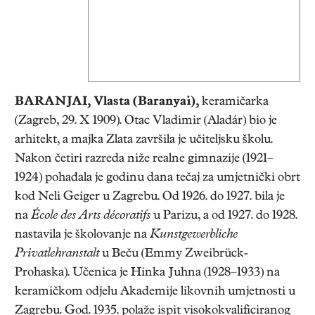
BARANJAI, Vlasta
(Baranyai),
keramičarka
(Zagreb, 29. X 1909). Otac Vladimir (Aladár) bio je
arhitekt, a majka Zlata završila je učiteljsku školu.
Nakon četiri razreda niže realne gimnazije (1921–
1924) pohađala je godinu dana tečaj za umjetnički obrt
kod Neli Geiger u Zagrebu. Od 1926. do 1927. bila je
na
École des Arts décoratifs
u Parizu, a od 1927. do 1928.
nastavila je školovanje na
Kunstgewerbliche
Privatlehranstalt
u Beču (Emmy Zweibrück-
Prohaska). Učenica je Hinka Juhna (1928–1933) na
keramičkom odjelu Akademije likovnih umjetnosti u
Zagrebu. God. 1935. polaže ispit visokokvalificiranog