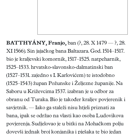
BATTHYÁNY, Franjo
,
ban (?, 28. X 1479 — ?, 28.
XI 1566). Sin jajačkog bana Baltazara. God. 1514–1517.
bio je kraljevski komornik, 1517–1525. natpeharnik,
1525–1533. hrvatsko-slavonsko-dalmatinski ban
(1527–1531. zajedno s I. Karlovićem) te istodobno
(1525–1543) župan Požunske i Željezne županije. Na
Saboru u Križevcima 1537. izabran je u odbor za
obranu od Turaka. Bio je također kraljev povjerenik i
savjetnik. — Iako ga staleži nisu htjeli priznati za
bana, ipak se održao na vlasti kao osoba Ludovikova
povjerenja. Sudjelovao je u bitki na Mohačkom polju
dovevši jednak broj konjanika i pješaka te bio jedan