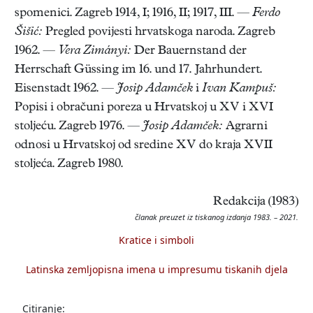
spomenici. Zagreb 1914, I; 1916, II; 1917, III. —
Ferdo
Šišić:
Pregled povijesti hrvatskoga naroda. Zagreb
1962. —
Vera Zimányi:
Der Bauernstand der
Herrschaft Güssing im 16. und 17. Jahrhundert.
Eisenstadt 1962. —
Josip Adamček
i
Ivan Kampuš:
Popisi i obračuni poreza u Hrvatskoj u XV i XVI
stoljeću. Zagreb 1976. —
Josip Adamček:
Agrarni
odnosi u Hrvatskoj od sredine XV do kraja XVII
stoljeća. Zagreb 1980.
Redakcija (1983)
članak preuzet iz tiskanog izdanja 1983. – 2021.
Kratice i simboli
Latinska zemljopisna imena u impresumu tiskanih djela
Citiranje: