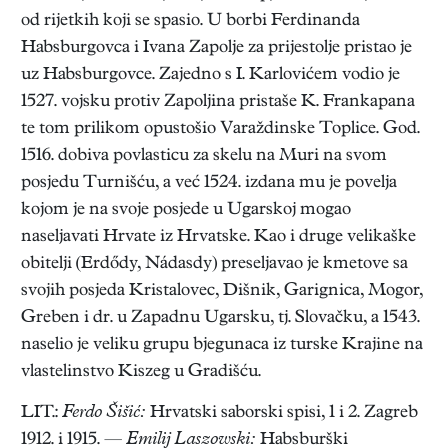
od rijetkih koji se spasio. U borbi Ferdinanda
Habsburgovca i Ivana Zapolje za prijestolje pristao je
uz Habsburgovce. Zajedno s I. Karlovićem vodio je
1527. vojsku protiv Zapoljina pristaše K. Frankapana
te tom prilikom opustošio Varaždinske Toplice. God.
1516. dobiva povlasticu za skelu na Muri na svom
posjedu Turnišću, a već 1524. izdana mu je povelja
kojom je na svoje posjede u Ugarskoj mogao
naseljavati Hrvate iz Hrvatske. Kao i druge velikaške
obitelji (Erdődy, Nádasdy) preseljavao je kmetove sa
svojih posjeda Kristalovec, Dišnik, Garignica, Mogor,
Greben i dr. u Zapadnu Ugarsku, tj. Slovačku, a 1543.
naselio je veliku grupu bjegunaca iz turske Krajine na
vlastelinstvo Kiszeg u Gradišću.
LIT.:
Ferdo Šišić:
Hrvatski saborski spisi, 1 i 2. Zagreb
1912. i 1915. —
Emilij Laszowski:
Habsburški