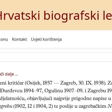
rvatski biografski l
konu
Kontakt
Uvjeti korištenja
ži dalje ...
beni kritičar (Osijek, 1857 — Zagreb, 30. IX. 1938).
u Đurđevcu 1894–97, Ogulinu 1907–09. i Zagrebu 191
 djelatnošću, objavljujući najprije prigodne napise 
agrebu
(1902, 12 i 1904, 2) te poslije u zagrebačkim
N