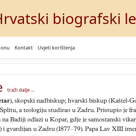
rvatski biografski l
konu
Kontakt
Uvjeti korištenja
e
traži dalje ...
etar
), skopski nadbiskup; hvarski biskup (Kaštel-Go
plitu, a teologiju studirao u Zadru. Pristupio je fr
na Badiji odlazi u Kopar, gdje je samostanski vikar,
9) i gvardijan u Zadru (1877–79). Papa Lav XIII i