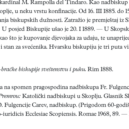
 kardinal M. Rampolla del Tindaro. Kao nadbiskup b
plje, u neku vrstu konfinacije. Od 16. III 1885. do 1
anja biskupskih dužnosti. Zatražio je premještaj iz 
 posjed Biskupije ušao je 20. I 1889. — U Skopskoj
kao što je kupovanje djevojaka za udaju, te unaprijed
 i stan za svećenika. Hvarsku biskupiju je tri puta v
bračke biskupije sveštenstvu i puku.
Rim 1888.
a na spomen pragospodina nadbiskupa Fr. Fulgenci
remrou:
Katolički nadbiskupi u Skoplju. Glasnik 
. Fulgencije Carev, nadbiskup. (Prigodom 60-godišn
o-iuridicis Ecclesiae Scopiensis. Romae 1968, 89. 