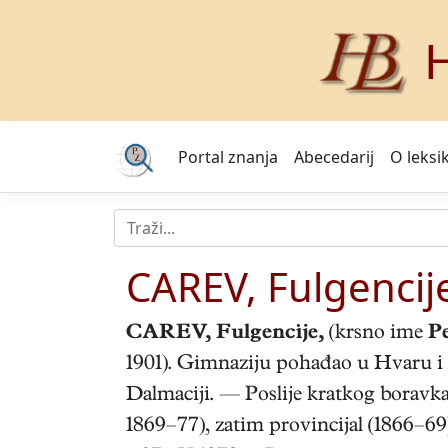
H
Portal znanja
Abecedarij
O leksi
CAREV, Fulgencij
CAREV, Fulgencije
,
(krsno ime
P
1901). Gimnaziju pohađao u Hvaru i S
Dalmaciji. — Poslije kratkog boravka 
1869–77), zatim provincijal (1866–6