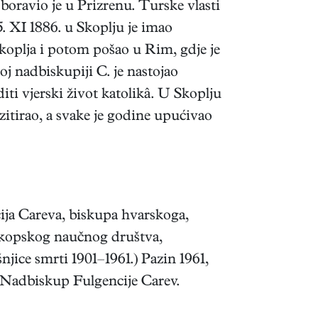
oravio je u Prizrenu. Turske vlasti
5. XI 1886. u Skoplju je imao
Skoplja i potom pošao u Rim, gdje je
 nadbiskupiji C. je nastojao
iti vjerski život katolikâ. U Skoplju
izitirao, a svake je godine upućivao
ja Careva, biskupa hvarskoga,
Skopskog naučnog društva,
jice smrti 1901–1961.) Pazin 1961,
— Nadbiskup Fulgencije Carev.