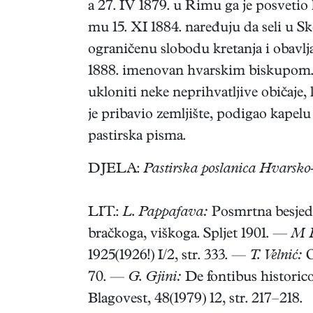
a 27. IV 1879. u Rimu ga je posvetio
mu 15. XI 1884. naređuju da seli u Sko
ograničenu slobodu kretanja i obavlj
1888. imenovan hvarskim biskupom. U
ukloniti neke neprihvatljive običaje, 
je pribavio zemljište, podigao kapelu
pastirska pisma.
DJELA:
Pastirska poslanica Hvarsko-
LIT.:
L. Pappafava:
Posmrtna besjed
bračkoga, viškoga. Spljet 1901. —
M P
1925(1926!) I/2, str. 333. —
T. Velnić:
O
70. —
G. Gjini:
De fontibus historic
Blagovest, 48(1979) 12, str. 217–218.