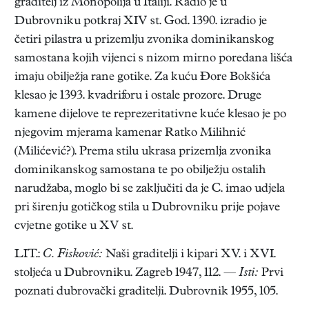
graditelj iz Monopolija u Italiji. Radio je u
Dubrovniku potkraj XIV st. God. 1390. izradio je
četiri pilastra u prizemlju zvonika dominikanskog
samostana kojih vijenci s nizom mirno poredana lišća
imaju obilježja rane gotike. Za kuću Đore Bokšića
klesao je 1393. kvadriforu i ostale prozore. Druge
kamene dijelove te reprezeritativne kuće klesao je po
njegovim mjerama kamenar Ratko Milihnić
(Milićević?). Prema stilu ukrasa prizemlja zvonika
dominikanskog samostana te po obilježju ostalih
narudžaba, moglo bi se zaključiti da je C. imao udjela
pri širenju gotičkog stila u Dubrovniku prije pojave
cvjetne gotike u XV st.
LIT.:
C. Fisković:
Naši graditelji i kipari XV. i XVI.
stoljeća u Dubrovniku. Zagreb 1947, 112. —
Isti:
Prvi
poznati dubrovački graditelji. Dubrovnik 1955, 105.