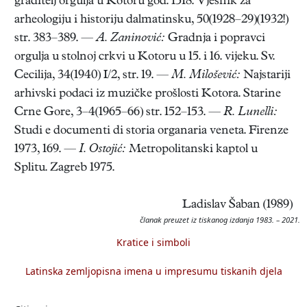
graditelj orgulja u Kotoru god. 1518. Vjesnik za
arheologiju i historiju dalmatinsku, 50(1928–29)(1932!)
str. 383–389. —
A. Zaninović:
Gradnja i popravci
orgulja u stolnoj crkvi u Kotoru u 15. i 16. vijeku. Sv.
Cecilija, 34(1940) I/2, str. 19. —
M. Milošević:
Najstariji
arhivski podaci iz muzičke prošlosti Kotora. Starine
Crne Gore, 3–4(1965–66) str. 152–153. —
R. Lunelli:
Studi e documenti di storia organaria veneta. Firenze
1973, 169. —
I. Ostojić:
Metropolitanski kaptol u
Splitu. Zagreb 1975.
Ladislav Šaban (1989)
članak preuzet iz tiskanog izdanja 1983. – 2021.
Kratice i simboli
Latinska zemljopisna imena u impresumu tiskanih djela