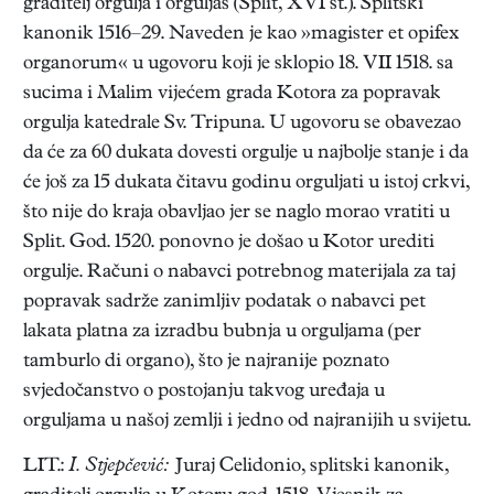
graditelj orgulja i orguljaš (Split, XVI st.). Splitski
kanonik 1516–29. Naveden je kao »magister et opifex
organorum« u ugovoru koji je sklopio 18. VII 1518. sa
sucima i Malim vijećem grada Kotora za popravak
orgulja katedrale Sv. Tripuna. U ugovoru se obavezao
da će za 60 dukata dovesti orgulje u najbolje stanje i da
će još za 15 dukata čitavu godinu orguljati u istoj crkvi,
što nije do kraja obavljao jer se naglo morao vratiti u
Split. God. 1520. ponovno je došao u Kotor urediti
orgulje. Računi o nabavci potrebnog materijala za taj
popravak sadrže zanimljiv podatak o nabavci pet
lakata platna za izradbu bubnja u orguljama (per
tamburlo di organo), što je najranije poznato
svjedočanstvo o postojanju takvog uređaja u
orguljama u našoj zemlji i jedno od najranijih u svijetu.
LIT.:
I. Stjepčević:
Juraj Celidonio, splitski kanonik,