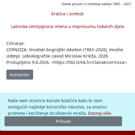
članak preuzet iz tiskanog izdanja 1983. – 2021.
Kratice i simboli
Latinska zemljopisna imena u impresumu tiskanih djela
Citiranje:
CERNIZZA.
Hrvatski biografski leksikon (1983–2026), mrežno
izdanje.
Leksikografski zavod Miroslav Krleža, 2026.
Pristupljeno 9.8.2026. <https://hbl.lzmk.hr/clanak/cernizza>.
Komentar
Naše web stranice koriste kolačiće kako bi Vam
omogućili najbolje korisničko iskustvo, za analizu
prometa i korištenje društvenih mreža.
Doznaj više.
Prihvati
© 2026.
Leksikografski zavod
Miroslav Krleža