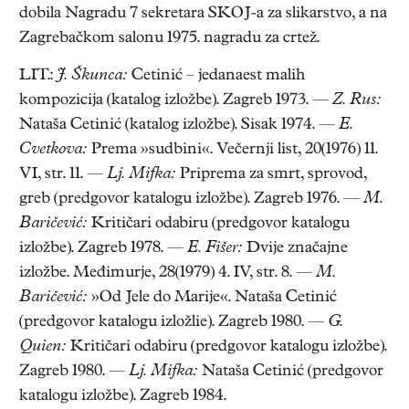
dobila Nagradu 7 sekretara SKOJ-a za slikarstvo, a na
Zagrebačkom salonu 1975. nagradu za crtež.
LIT.:
J. Škunca:
Cetinić – jedanaest malih
kompozicija (katalog izložbe). Zagreb 1973. —
Z. Rus:
Nataša Cetinić (katalog izložbe). Sisak 1974. —
E.
Cvetkova:
Prema »sudbini«. Večernji list, 20(1976) 11.
VI, str. 11. —
Lj. Mifka:
Priprema za smrt, sprovod,
greb (predgovor katalogu izložbe). Zagreb 1976. —
M.
Baričević:
Kritičari odabiru (predgovor katalogu
izložbe). Zagreb 1978. —
E. Fišer:
Dvije značajne
izložbe. Međimurje, 28(1979) 4. IV, str. 8. —
M.
Baričević:
»Od Jele do Marije«. Nataša Cetinić
(predgovor katalogu izložlie). Zagreb 1980. —
G.
Quien:
Kritičari odabiru (predgovor katalogu izložbe).
Zagreb 1980. —
Lj. Mifka:
Nataša Cetinić (predgovor
katalogu izložbe). Zagreb 1984.