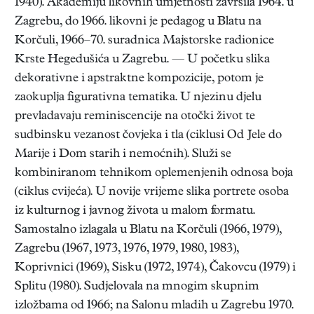
1940). Akademiju likovnih umjetnosti završila 1964. u
Zagrebu, do 1966. likovni je pedagog u Blatu na
Korčuli, 1966–70. suradnica Majstorske radionice
Krste Hegedušića u Zagrebu. — U početku slika
dekorativne i apstraktne kompozicije, potom je
zaokuplja figurativna tematika. U njezinu djelu
prevladavaju reminiscencije na otočki život te
sudbinsku vezanost čovjeka i tla (ciklusi Od Jele do
Marije i Dom starih i nemoćnih). Služi se
kombiniranom tehnikom oplemenjenih odnosa boja
(ciklus cvijeća). U novije vrijeme slika portrete osoba
iz kulturnog i javnog života u malom formatu.
Samostalno izlagala u Blatu na Korčuli (1966, 1979),
Zagrebu (1967, 1973, 1976, 1979, 1980, 1983),
Koprivnici (1969), Sisku (1972, 1974), Čakovcu (1979) i
Splitu (1980). Sudjelovala na mnogim skupnim
izložbama od 1966; na Salonu mladih u Zagrebu 1970.