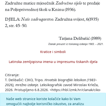
Zadružne matice mjesečnik
Zadružno sijelo
te predaje
na Poljoprivrednoj školi u Kninu (1936).
DJELA:
Naše zadrugarstvo.
Zadružna svijest, 6(1935)
2, str. 45–50.
Tatjana Delibašić (1989)
članak preuzet iz tiskanog izdanja 1983. – 2021.
Kratice i simboli
Latinska zemljopisna imena u impresumu tiskanih djela
Citiranje:
T. Delibašić: CIKO, Tripo.
Hrvatski biografski leksikon (1983–
2026), mrežno izdanje.
Leksikografski zavod Miroslav Krleža,
2026. Pristupljeno 6.8.2026. <https://hbl.lzmk.hr/clanak/ciko-
tripo>.
Naše web stranice koriste kolačiće kako bi Vam
omogućili najbolje korisničko iskustvo, za analizu
Komentar