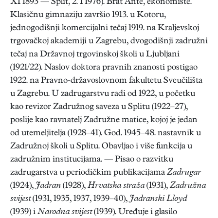
XI 1893 — Split, 2. I 1976). Brat Ante, ekonomiste.
Klasičnu gimnaziju završio 1913. u Kotoru,
jednogodišnji komercijalni tečaj 1919. na Kraljevskoj
trgovačkoj akademiji u Zagrebu, dvogodišnji zadružni
tečaj na Državnoj trgovinskoj školi u Ljubljani
(1921/22). Naslov doktora pravnih znanosti postigao
1922. na Pravno-državoslovnom fakultetu Sveučilišta
u Zagrebu. U zadrugarstvu radi od 1922, u početku
kao revizor Zadružnog saveza u Splitu (1922–27),
poslije kao ravnatelj Zadružne matice, kojoj je jedan
od utemeljitelja (1928–41). God. 1945–48. nastavnik u
Zadružnoj školi u Splitu. Obavljao i više funkcija u
zadružnim institucijama. — Pisao o razvitku
zadrugarstva u periodičkim publikacijama
Zadrugar
(1924),
Jadran
(1928),
Hrvatska straža
(1931),
Zadružna
svijest
(1931, 1935, 1937, 1939–40),
Jadranski Lloyd
(1939) i
Narodna svijest
(1939). Uređuje i glasilo