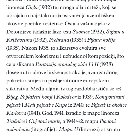
linoreza
Cigla
(1932) te mnoga ulja i crteži, koji se
ubrajaju u najistaknutija ostvarenja »zemljaške«
likovne poetike i estetike. Ostala važna djela iz
Detonijeve tadašnje faze jesu
Saonice
(1932),
Sajam u
Križevcima
(1932),
Prehrana
(1935) i
Pijana kočija
(1935). Nakon 1935. to slikarstvo evoluira sve
otvorenijem kolorizmu i uzbuđenoj kompoziciji, što
će u slikama
Fantazija oronulog zida I
i
II
(1938)
dosegnuti rubove lirske apstrakcije, avangardnog
pokreta i smjera u poslijeratnome europskom
slikarstvu. Među uljima iz tog razdoblja ističu se još
Bijeg, Poplašeni konji
i
Kolodvor
iz 1939,
Komponirani
pejzaž
i
Mali pejzaž s Kupe
iz 1940. te
Pejzaž iz okolice
Karlovca
(1941). God. 1941. izradio je mape linoreza
Tračnice
i
Cvjetovi mašte,
a 1941/42. mapu
Plodovi
uzbuđenja
(litografije) i
Mapu U
(linorezi) otisnutu