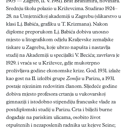
1905 — Zagreb, 11. V. 1981). Brat Branimira, novinara.
Srednju školu polazio u Križevcima. Studirao 1924–
28. na Umjetničkoj akademiji u Zagrebu (slikarstvo u
klasi Lj. Babića, grafiku u T. Krizmana). Nakon
diplome preporukom Lj. Babića dobiva unosno
mjesto u litografskom odjelu Kraljevske zemaljske
tiskare u Zagrebu, koje ubrzo napušta i nastavlja
studij na Akademiji u specijalki V. Becića; završava je
1929. i vraća se u Križevce, gdje mukotrpno
proživljava godine ekonomske krize. God. 1931. izlaže
kao gost na II. izložbi grupe
Zemlja
u Parizu, a 1931.
postaje njezinim redovitim članom. Sljedeće godine
dobiva mjesto profesora crtanja u vukovarskoj
gimnaziji i istodobno stipendiju francuske vlade za
postdiplomski studij u Parizu. Crta i bilježi burne
događaje na pariskim ulicama, osobito život
otpuštenih i nezaposlenih radnika uz kejeve Seine;