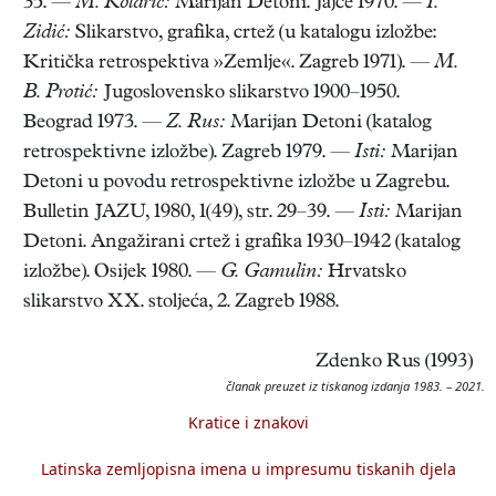
35. —
M. Kolarić:
Marijan Detoni. Jajce 1970. —
I.
Zidić:
Slikarstvo, grafika, crtež (u katalogu izložbe:
Kritička retrospektiva »Zemlje«. Zagreb 1971). —
M.
B. Protić:
Jugoslovensko slikarstvo 1900–1950.
Beograd 1973. —
Z. Rus:
Marijan Detoni (katalog
retrospektivne izložbe). Zagreb 1979. —
Isti:
Marijan
Detoni u povodu retrospektivne izložbe u Zagrebu.
Bulletin JAZU, 1980, 1(49), str. 29–39. —
Isti:
Marijan
Detoni. Angažirani crtež i grafika 1930–1942 (katalog
izložbe). Osijek 1980. —
G. Gamulin:
Hrvatsko
slikarstvo XX. stoljeća, 2. Zagreb 1988.
Zdenko Rus (1993)
članak preuzet iz tiskanog izdanja 1983. – 2021.
Kratice i znakovi
Latinska zemljopisna imena u impresumu tiskanih djela