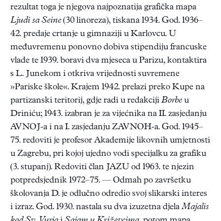
rezultat toga je njegova najpoznatija grafička mapa
Ljudi sa Seine
(30 linoreza), tiskana 1934. God. 1936–
42. predaje crtanje u gimnaziji u Karlovcu. U
međuvremenu ponovno dobiva stipendiju francuske
vlade te 1939. boravi dva mjeseca u Parizu, kontaktira
s L. Junekom i otkriva vrijednosti suvremene
»Pariske škole«. Krajem 1942. prelazi preko Kupe na
partizanski teritorij, gdje radi u redakciji
Borbe
u
Driniću; 1943. izabran je za vijećnika na II. zasjedanju
AVNOJ-a i na I. zasjedanju ZAVNOH-a. God. 1945–
75. redoviti je profesor Akademije likovnih umjetnosti
u Zagrebu, pri kojoj ujedno vodi specijalku za grafiku
(3. stupanj). Redoviti član JAZU od 1963. te njezin
potpredsjednik 1972–75. — Odmah po završetku
školovanja D. je odlučno odredio svoj slikarski interes
i izraz. God. 1930. nastala su dva izuzetna djela
Majalis
kod Sv. Vurja
i
Sajam u Križevcima,
potom mapa