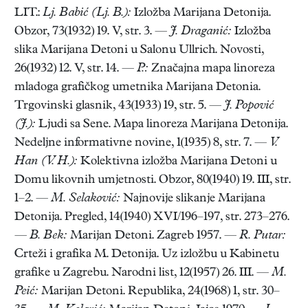
LIT.:
Lj. Babić (Lj. B.):
Izložba Marijana Detonija.
Obzor, 73(1932) 19. V, str. 3. —
J. Draganić:
Izložba
slika Marijana Detoni u Salonu Ullrich. Novosti,
26(1932) 12. V, str. 14. —
P.:
Značajna mapa linoreza
mladoga grafičkog umetnika Marijana Detonia.
Trgovinski glasnik, 43(1933) 19, str. 5. —
J. Popović
(J.):
Ljudi sa Sene. Mapa linoreza Marijana Detonija.
Nedeljne informativne novine, 1(1935) 8, str. 7. —
V.
Han (V. H.):
Kolektivna izložba Marijana Detoni u
Domu likovnih umjetnosti. Obzor, 80(1940) 19. III, str.
1–2. —
M. Selaković:
Najnovije slikanje Marijana
Detonija. Pregled, 14(1940) XVI/196–197, str. 273–276.
—
B. Bek:
Marijan Detoni. Zagreb 1957. —
R. Putar:
Crteži i grafika M. Detonija. Uz izložbu u Kabinetu
grafike u Zagrebu. Narodni list, 12(1957) 26. III. —
M.
Peić:
Marijan Detoni. Republika, 24(1968) 1, str. 30–