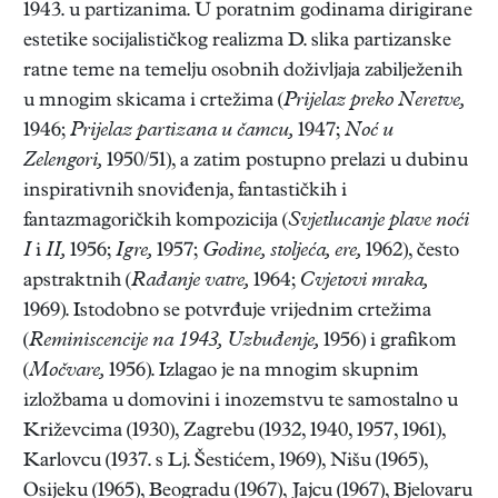
1943. u partizanima. U poratnim godinama dirigirane
estetike socijalističkog realizma D. slika partizanske
ratne teme na temelju osobnih doživljaja zabilježenih
u mnogim skicama i crtežima (
Prijelaz preko Neretve,
1946;
Prijelaz partizana u čamcu,
1947;
Noć u
Zelengori,
1950/51), a zatim postupno prelazi u dubinu
inspirativnih snoviđenja, fantastičkih i
fantazmagoričkih kompozicija (
Svjetlucanje plave noći
I
i
II,
1956;
Igre,
1957;
Godine, stoljeća, ere,
1962), često
apstraktnih (
Rađanje vatre,
1964;
Cvjetovi mraka,
1969). Istodobno se potvrđuje vrijednim crtežima
(
Reminiscencije na 1943, Uzbuđenje,
1956) i grafikom
(
Močvare,
1956). Izlagao je na mnogim skupnim
izložbama u domovini i inozemstvu te samostalno u
Križevcima (1930), Zagrebu (1932, 1940, 1957, 1961),
Karlovcu (1937. s Lj. Šestićem, 1969), Nišu (1965),
Osijeku (1965), Beogradu (1967), Jajcu (1967), Bjelovaru