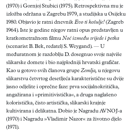
(1970) i Gornjoj Stubici (1975). Retrospektivna mu je
izložba održana u Zagrebu 1979, a studijska u Osijeku
1980. Objavio je ratni dnevnik
Evo ti košulje!
(Zagreb
1964). Iste je godine njegov ratni opus predstavljen u
kratkometražnom filmu
Noć između srijede i petka
(scenarist B. Bek, redatelj S. Weygand). — U
međuratnom je razdoblju D. dosegnuo svoje najviše
slikarske domete i bio najplodniji hrvatski grafičar.
Kao u gotovo svih članova grupe
Zemlja,
u njegovu
slikarstvu četvrtog desetljeća karakteristične su dvije
jasno odjelite i oprečne faze: prva socijalnokritička,
angažirana i »primitivistička«, a druga naglašeno
koloristička, čisto artistička, slikarski krajnje
kultivirana i delikatna. Dobio je Nagradu AVNOJ-a
(1970) i Nagradu »Vladimir Nazor« za životno djelo
(1971).