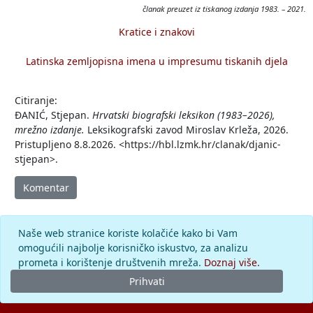
članak preuzet iz tiskanog izdanja 1983. – 2021.
Kratice i znakovi
Latinska zemljopisna imena u impresumu tiskanih djela
Citiranje:
ĐANIĆ, Stjepan.
Hrvatski biografski leksikon (1983–2026),
mrežno izdanje.
Leksikografski zavod Miroslav Krleža, 2026.
Pristupljeno 8.8.2026. <https://hbl.lzmk.hr/clanak/djanic-
stjepan>.
Komentar
Naše web stranice koriste kolačiće kako bi Vam
omogućili najbolje korisničko iskustvo, za analizu
prometa i korištenje društvenih mreža.
Doznaj više.
Prihvati
© 2026.
Leksikografski zavod
Miroslav Krleža